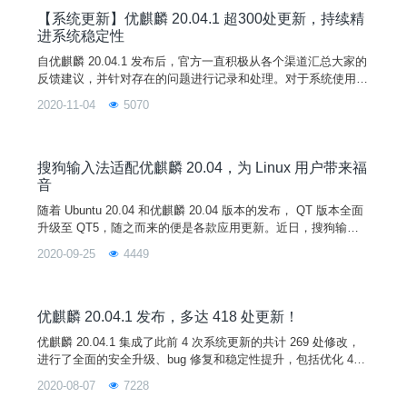
线下活动贡献社区代码数百万行贡献开源
【系统更新】优麒麟 20.04.1 超300处更新，持续精
进系统稳定性
自优麒麟 20.04.1 发布后，官方一直积极从各个渠道汇总大家的
反馈建议，并针对存在的问题进行记录和处理。对于系统使用过
程中遇到的任何问题或者建议，欢迎大家通过系统中用户反馈程
2020-11-04
5070
序、微信交流群、QQ交流群、官方邮箱、优麒麟社区论坛等方
式反馈。官方将根据各组件新增功能及bug修复的情况不定期发
布系统更新，让我们一起努力，打造更好用的 Linux 桌面操作系
统！（2020-11-03）功能改进与BUG
搜狗输入法适配优麒麟 20.04，为 Linux 用户带来福
音
随着 Ubuntu 20.04 和优麒麟 20.04 版本的发布， QT 版本全面
升级至 QT5，随之而来的便是各款应用更新。近日，搜狗输入
法 for Linux 宣布更新至 2.3.2 版本，此次更新主要针对 Ubuntu
2020-09-25
4449
20.04 和优麒麟 20.04 实现完整适配，为 QT5 用户带来福音。
据市场调研机构 NetMarketShare 最新发布的数据，2020 年 3
月至 4 月，Ubu
优麒麟 20.04.1 发布，多达 418 处更新！
优麒麟 20.04.1 集成了此前 4 次系统更新的共计 269 处修改，
进行了全面的安全升级、bug 修复和稳定性提升，包括优化 4K
支持，3D 显示性能提升 46%，修复 USN-4432-1（GRUB 2漏
2020-08-07
7228
洞），以及应用商店持续上新等。使用 20.04 版本遇到异常的用