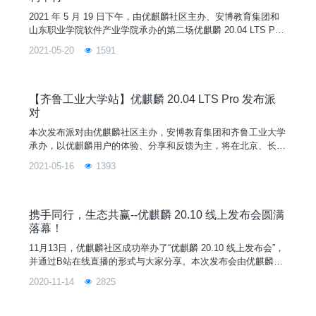
2021 年 5 月 19 日下午，由优麒麟社区主办、安博教育集团和
山东职业学院软件产业学院承办的第二场优麒麟 20.04 LTS Pro
发布派对在山东职业学院 3 号教学楼 3109 报告厅顺利举行。
2021-05-20
1591
【齐鲁工业大学站】优麒麟 20.04 LTS Pro 发布派
对
本次发布派对由优麒麟社区主办，安博教育集团和齐鲁工业大学
承办，以优麒麟用户的体验、分享和反馈为主，将在北京、长
沙、济南、无锡等城市举办。本次活动旨在与齐鲁工业大学的学
2021-05-16
1393
生分享优麒麟 20.04 LTS Pro 版本的新特性，带领学生们更深入
的了解 Linux 开源操作系统，了解开源文化。
携手同行，生态共赢--优麒麟 20.10 线上发布会圆满
落幕！
11月13日，优麒麟社区成功举办了“优麒麟 20.10 线上发布会”，
并通过B站在线直播的形式与大家分享。本次发布会由优麒麟社
区携手当前国内主流应用厂商代表，一起分享在 Linux 生态领域
2020-11-14
2825
的最新成果和实践分享，不仅获得了大家有爱的刷屏和关注，也
让我们感受到了大家寄予的殷切期望。8年开源，硕果累累优麒
麟拥有8年开源实践经验服务非洲7国走过50+城市举办100余场