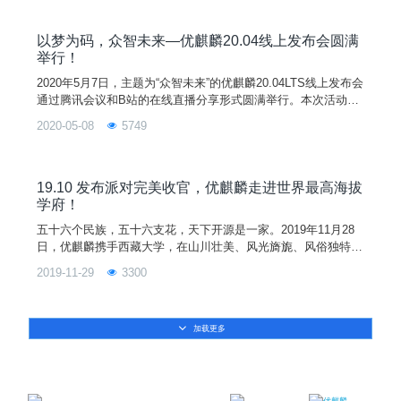
户，欢迎通过下载安装或更新至本次发布的 20.04.1 版本，获取
更佳使用体验。
以梦为码，众智未来—优麒麟20.04线上发布会圆满
举行！
2020年5月7日，主题为“众智未来”的优麒麟20.04LTS线上发布会
通过腾讯会议和B站的在线直播分享形式圆满举行。本次活动由
麒麟软件公司和优麒麟社区主办，优麒麟社区余杰和刘敏、Can
2020-05-08
5749
onical公司 Anthony Wong、金山公司柳杨、搜狗公司刘艳玲、3
60公司李秀川以及鹏城实验室付志鹏等嘉宾带来了当前国内主流
Linux厂商的最新成果和实践分享，中国工程院院士倪光南、中
国开源软件推进联盟副
19.10 发布派对完美收官，优麒麟走进世界最高海拔
学府！
五十六个民族，五十六支花，天下开源是一家。2019年11月28
日，优麒麟携手西藏大学，在山川壮美、风光旖旎、风俗独特的
拉萨举办“优麒麟 19.10 发布派对--西藏大学站”。此次活动邀请
2019-11-29
3300
了西藏大学计算机学院院长尼玛扎西、搜狗输入法事业部高级经
理江疆、金山办公软件西南区技术负责人徐鹏等嘉宾倾力助阵，
吸引了来自西藏大学的高校师生共约 500 余人参与，这也是 19.
加载更多
10 发布派对中规模最大、海拔最高的