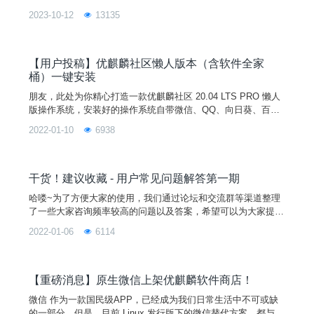
2023-10-12
13135
【用户投稿】优麒麟社区懒人版本（含软件全家
桶）一键安装
朋友，此处为你精心打造一款优麒麟社区 20.04 LTS PRO 懒人
版操作系统，安装好的操作系统自带微信、QQ、向日葵、百度
网盘、 WPS 个人版、搜狗输入法、Chrome 浏览器、微软 Edg
2022-01-10
6938
e 浏览器、讯飞输入法、1Password、网易云音乐、 QQ 音乐、
Sublime Text，只需要10分钟，就可以在你的电脑上安装好。图
片一、安装环境1、测试环境硬件型号CPU内存硬盘联想启天 B
41
干货！建议收藏 - 用户常见问题解答第一期
哈喽~为了方便大家的使用，我们通过论坛和交流群等渠道整理
了一些大家咨询频率较高的问题以及答案，希望可以为大家提供
参考哦~如果本期没有涉及到你的问题，不用着急，可在交流群
2022-01-06
6114
或论坛提出你的问题，我们会有技术人员帮你解答。同时，大家
可在文章下方留言，点赞数靠前的问题会出现在我们下一期的 Q
&A 里哦！话不多说，进入正题吧！图片本 | 期 | 答 | 疑 | 汇 | 总
Q1.优麒麟可以共享打印机给
【重磅消息】原生微信上架优麒麟软件商店！
微信 作为一款国民级APP，已经成为我们日常生活中不可或缺
的一部分。但是，目前 Linux 发行版下的微信替代方案，都与原