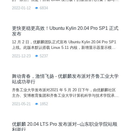
生版本有一定的差距，极大的影响了用户的日常工作效率，以及
2022-01-12
6834
日常影音娱乐需求。为了进一步丰富完善优麒麟用户的生态需
求，提供更顺畅的沟通交流环境，麒麟软件与腾讯公司联手推动
了基于Linux平台的原生微信适配工作，微信官方版2.1.1正式上
线，并在麒麟软件商店上架。想要体验的用户，只需
更快更稳更高效！Ubuntu Kylin 20.04 Pro SP1 正式
发布
12 月 2 日，优麒麟团队正式宣布 Ubuntu Kylin 20.04 Pro SP1
上线。此版本默认搭载 Linux 5.11 内核，新增显示器显示模式
的记忆支持、鼠标拖拽支持等功能，优化网络插件、登录程序和
2021-12-23
5237
定时关机等系统组件，修复了用户手册程序崩溃、软件商店暂停
键刷新不及时、蓝牙传输空文件失败等严重问题， 累计 200+
桌面环境和应用软件方面的已知问题得到解决，从而全面提升系
统稳定性和
舞动青春，激情飞扬 - 优麒麟发布派对齐鲁工业大学
站成功举行
齐鲁工业大学发布派对2021 年 5 月 20 日下午，由优麒麟社区
主办、安博教育集团和齐鲁工业大学计算机科学与技术学院承办
的第三场优麒麟 20.04 LTS Pro 发布派对在齐鲁工业大学图书馆
2021-05-21
1852
报告厅顺利举行。齐鲁工业大学（山东省科学院）副教授成金
勇、党委副书记郭强、计算机科学与工程学院团委书记李杰、安
博教育集团山东师创软件实训学院副院长秦怡、合作中心总监李
君、优麒麟研发负责人-国防科技大学刘晓
优麒麟 20.04 LTS Pro 发布派对--山东职业学院站顺
利举行