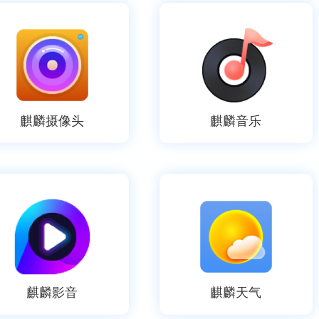
麒麟摄像头
麒麟音乐
麒麟影音
麒麟天气