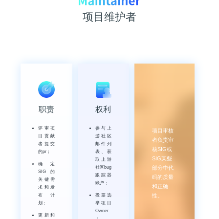
项目维护者
职责
权利
评审项
参与上
项目审核
目贡献
游社区
者负责审
者提交
邮件列
核SIG或
的pr；
表、获
SIG某些
取上游
确定
社区bug
部分中代
SIG的
跟踪器
码的质量
关键需
账户；
和正确
求和发
布计
投票选
性。
划；
举项目
Owner
更新和
；