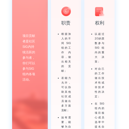
职责
权利
根据加
以超过
项目贡献
入的不
2/3的票
者是社区
同SIG
数参与
SIG内持
组的工
SIG组
续活跃的
作内
内的重
容，做
大决
参与者，
出相关
策；
你们可以
的贡
参与SIG
对自己
献；
的工作
组内各项
若能力
做出技
活动。
允许，
术性或
可以协
非技术
助其他
性的决
社区成
定；
员做出
在SIG
多方面
组内的
贡献；
项目核
如有需
心成员
要，能
选举中
够为自
提名自