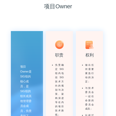
项目Owner
职责
权利
负责确
做出任
项目
定SIG
何需要
Owner是
组内包
紧急行
SIG组的
括SIG
动的决
核心成
技术方
定；
向的规
员，是
与技术
划与决
SIG组的
委员会
策、架
组长或其
一起任
构演进
命新的
他管理委
等在内
委员会
员会成
的项目
成员；
员，负责
技术路
线；
以超过
承担了