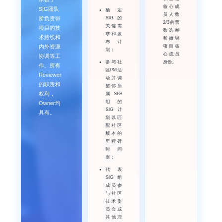
核心成
SIG团队
确定
员人数
所负责得
SIG的
2/3的票
关键需
项目的技
数选举
求和发
术路线和
和撤销
布计
内外资源
项目核
划；
心成员
协调等工
参与社
身份。
作。所有
区PM活
Reviewer
动并调
的职责和
整你所
权利，
属SIG
组的
Owner均
SIG计
具有。
划以匹
配社区
版本的
里程碑
时间
表；
代表
SIG组
成员参
与社区
技术委
员会或
其他理