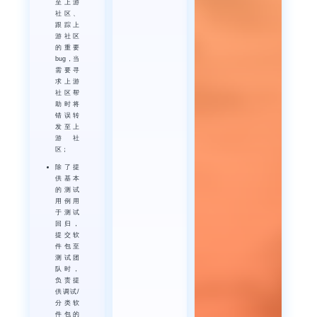
至上游
社区、
跟踪上
游社区
的重要
bug，当
需要寻
求上游
社区帮
助时将
错误转
发至上
游社
区；
除了提
供基本
的测试
用例用
于测试
回归，
提交软
件包至
测试团
队时，
负责提
供调试/
分类软
件包的