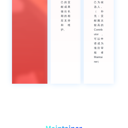
己的贡
己为候
献成果
选人。
做出长
（补
期的相
充：贡
应支持
献频次
和维
较高的
护。
Contrib
utor，
可以申
请成为
项目审
核者
Maintai
ner）