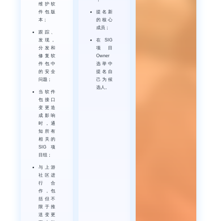
维护软
件包版
提名新
本；
的核心
成员；
跟踪、
发现，
在SIG
分发和
项目
修复软
Owner
件包中
选举中
的安全
提名自
问题；
己为候
选人。
当软件
包接口
变更造
成影响
时，通
知所有
相关的
SIG项
目组；
与上游
社区进
行合
作，包
括但不
限于推
送变更