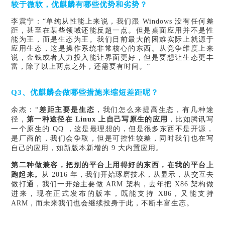
较于微软，优麒麟有哪些优势和劣势？
李震宁：“单纯从性能上来说，我们跟 Windows 没有任何差
距，甚至在某些领域还能反超一点。但是桌面应用并不是性
能为王，而是生态为王。我们目前最大的困难实际上就源于
应用生态，这是操作系统非常核心的东西。从竞争维度上来
说，金钱或者人力投入能让界面更好，但是要想让生态更丰
富，除了以上两点之外，还需要有时间。”
Q3、优麒麟会做哪些措施来缩短差距呢？
余杰：
“
差距主要是生态
，我们怎么来提高生态，有几种途
径，
第一种途径在
Linux 上自己写原生的应用
，比如腾讯写
一个原生的
QQ ，这是最理想的，但是很多东西不是开源，
是厂商的，我们会争取，但是可控性较差，同时我们也在写
自己的应用，如新版本新增的 9 大内置应用。
第二种做兼容，把别的平台上用得好的东西，在我的平台上
跑起来
。
从
2016 年，我们开始琢磨技术，从显示，从交互去
做打通，我们一开始主要做 ARM 架构，去年把 X86 架构做
进来，现在正式发布的版本，既能支持 X86，又能支持
ARM，而未来我们也会继续投身于此，不断丰富生态。