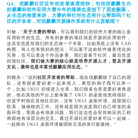
Q4、优麒麟社区近年的发展速度很快，包括优麒麟主办
的麒麟杯软件应用大赛今年的规模也是创下了
历史新高
，
从生态的角度来讲，大赛的举行对生态有什么帮助吗？社
区的开发者，对优麒麟开源操作系统有什么贡献呢？
刘敏：
”
关于大赛的帮助
，可以看到我们的软件大赛的核心是
应用软件的生态。所有的参赛的项目就是开源的应用软件，
这其实也是给我们的生态做一个丰富。比如系统上没有
CAD
构图，有人也有很好的想法，可以基于这款软件做更优化的
完善，也可以拿这个作品参赛。我们是基于社区，最后也是
回馈社区。
我们做大赛的核心就是培养开源人才，普及开源
文化，最终也是丰富优麒麟应用生态。
“
刘晓东：
”说到
社区开发者的帮助
，现在优麒麟除了自己的团
队，还有很多爱好者一起来投入，典型的例子我可以举一
个，比如
UKUI 后续进入仓库，我们很多仓库是爱好者推进
的，他在其他的平台上面体验了 UKUI 的桌面他觉得很好，
但是平时他在其他社区的，没有 UKUI 桌面环境，就跟我们
联系，做移植的工作。还有就是因为这是我们自己研发的桌
面环境，里面会有很多问题，我们这边也会安排相应的工程
师跟他有深层次的交互。通过开源社区爱好者可以一起做，
一起推动 UKUI 桌面环境被国际主流的发行版接纳。“