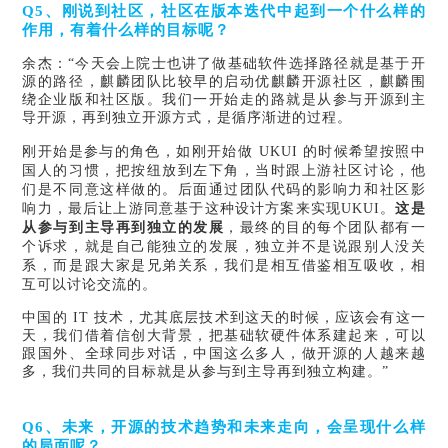
Q5、刚说到社区，社区在版本迭代中起到一个什么样的
作用，有着什么样的目标呢？
余杰：“今天会上院士也讲了做基础软件选择路径就是基于开
源的路径，麒麟团队比较早的启动优麒麟开源社区，麒麟围
绕企业版和社区版。我们一开始走的路就是从参与开源到主
导开源，再到独立开源方式，是循序渐进的过程。
刚开始是参与的角色，如刚开始做
UKUI 的时候希望按照中
国人的习惯，把按纽放到左下角，当时跟上游社区讨论，他
们是不同意这样做的。后面通过团队代码的影响力和社区影
响力，最后让上游同意基于这种设计方案来实现UKUI。
这是
从参与到主导再到独立的发展
，最终的目的每个团队都有一
个诉求，就是自己能独立的发展，独立并不是说跟别人没关
系，而是跟大家是兄弟关系，我们是相互借鉴相互吸收，相
互可以讨论交流的。
中国的 IT 技术，尤其底层技术到这天的时候，应该会有这一
天，我们借着信创大背景，把基础软硬件体系建起来，可以
跟国外、全球同步对话，中国这么多人，做开源的人越来越
多，我们共同的目标就是从参与到主导再到独立构建。”
Q6、未来，开源的技术趋势和未来走向，会呈现什么样
的局面呢？