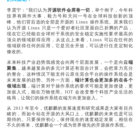
李震宁：
“我们认为
开源软件会席卷一切
，举个例子，今年科
技界有两件大事，毅力号和天问一号在全球科技创新的顶
峰，他们背后选的全部是开源的
Linux 操作系统。原来我们
认为开源 Linux 只是一个爱好者社区里面自己折腾的产品，
现在它已经能在全球对于系统的安全稳定实施性要求最高的
顶尖的领域获得应用，从这点上来看，Linux 可以在任何的
领域获得任何的应用，它是完全开放，可以进行任意定制化
修改的。
未来科技产业趋势我感觉会向两个层面发展，一个是向
云端
聚集
，越来越复杂的多元计算还有混合计算，会把算力充分
的整合，这种情况下能支持云原生混合平台的操作系统会是
未来发展的趋势。另外一方面，
端计算也会更加多的在各个
领域出现
，端计算对于操作系统的要求可能是更加便捷，更
加嵌入式，能在万物使用。
IOT 会改变整个科技产业生活的
格局，让我们的操作系统在端方向更加嵌入。”
从 2013 年至今，优麒麟的发展速度和研究成果是大家有目共
睹的，而如今站在开源的大风口上，优麒麟的未来也是可以
期待的。只要保持初心，保持现在的速度稳定发展，相信在
不久的将来，优麒麟会一个成为世界领先的开源操作系统。