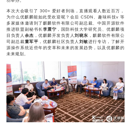
功举办。
本次大会吸引了 300+ 爱好者到场，直播观看人数近百万，
为什么优麒麟能如此受欢迎呢？会后 CSDN、趣味科技v 等
多家媒体邀请到了
麒麟软件有限公司副总裁、中国开源软件
推进联盟副秘书长
李震宁
，国防科技大学研究员、优麒麟项
目负责人
余杰
，优麒麟开发负责人
刘晓东
，麒麟软件有限公
司副总裁
董军平
，优麒麟社区负责人
刘敏
进行专访，了解开
源操作系统近些年的变革和未来的发展趋势，以及优麒麟的
未来规划。