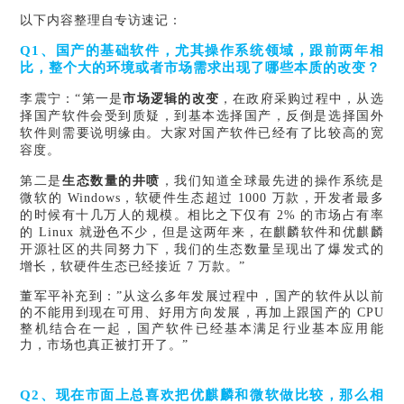
以下内容整理自专访速记：
Q1、国产的基础软件，尤其操作系统领域，跟前两年相
比，整个大的环境或者市场需求出现了哪些本质的改变？
李震宁：
“第一是
市场逻辑的改变
，在政府采购过程中，从选
择国产软件会受到质疑，到基本选择国产，反倒是选择国外
软件则需要说明缘由。大家对国产软件已经有了比较高的宽
容度。
第二是
生态数量的井喷
，我们知道全球最先进的操作系统是
微软的
Windows，软硬件生态超过 1000 万款，开发者最多
的时候有十几万人的规模。相比之下仅有 2% 的市场占有率
的 Linux 就逊色不少，但是这两年来，在麒麟软件和优麒麟
开源社区的共同努力下，我们的生态数量呈现出了爆发式的
增长，软硬件生态已经接近 7 万款。”
董军平补充到：”从这么多年发展过程中，国产的软件从以前
的不能用到现在可用、好用方向发展，再加上跟国产的 CPU
整机结合在一起，国产软件已经基本满足行业基本应用能
力，市场也真正被打开了。”
Q2、现在市面上总喜欢把优麒麟和微软做比较，那么相