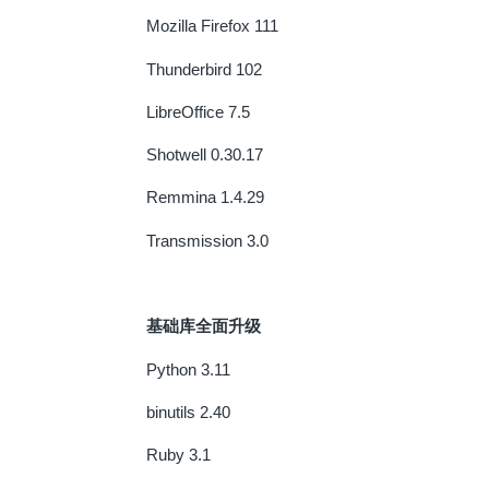
Mozilla Firefox 111
Thunderbird 102
LibreOffice 7.5
Shotwell 0.30.17
Remmina 1.4.29
Transmission 3.0
基础库全面升级
Python 3.11
binutils 2.40
Ruby 3.1