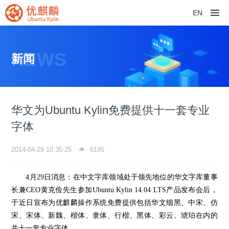
EN
NEWS
新闻
华文为Ubuntu Kylin免费提供十一套专业
字体
2014-04-29 10:35:25
6195
4
月
29
日消息：在中文字库领域处于领先地位的华文字库董事
长兼
CEO
黄克俭先生参加
Ubuntu Kylin
14.04 LTS
产品发布会后，
于近日宣布为优麒麟操作系统免费提供包括华文细黑、中宋、仿
宋、宋体、新魏、楷体、隶体、行楷、黑体、彩云、琥珀在内的
共十一套专业字体。