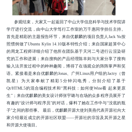
参观结束，大家又一起返回了中山大学信息科学与技术学院讲
学厅进行交流，由中山大学笃行工作室的万千惠同学担任主持。
首先是精彩的主题报告环节，来自优麒麟的项目负责人Jack Yu按
照惯例做了Ubuntu Kylin 14.10版本特性介绍；来自国家超算中心
的周龙工程师详细介绍了他所在团队基于天河二号进行云渲染研
究的工作和进展；来自搜狗的产品经理陈丰则与大家分享了搜狗
输入法开发过程中的种种趣闻，博得了在场观众的阵阵掌声和笑
语。紧接着是来自优麒麟的Jonas、广州Linux用户组的Jactry（曾
凯星）为大家奉献了精彩5分钟闪电秀，分别介绍了基于
Qt/HTML5的混合编程技术和“黑科技：如何使Wine看 起来更原
生”；来自优麒麟的美女设计师张宇璐与在场的众多程序员展开了
有趣的“设计师与程序员”的对话，爆料了她在工作中与“没底的瓶
子”之间的那些事。 最后，优麒麟开源大使刘美燕代表开源社向大
家介绍最近成立的开源社区联盟——开源社的宗旨及其开源之星
和开源大使项目。