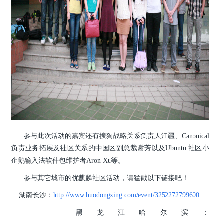
参与此次活动的嘉宾还有搜狗战略关系负责人江疆、Canonical
负责业务拓展及社区关系的中国区副总裁谢芳以及Ubuntu 社区小
现场提问
企鹅输入法软件包维护者Aron Xu等。
参与其它城市的优麒麟社区活动，请猛戳以下链接吧！
湖南长沙：
http://www.huodongxing.com/event/3252272799600
黑龙江哈尔滨：