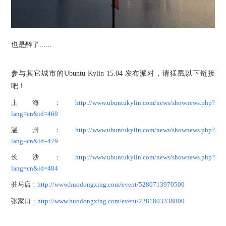
也是醉了......
参与其它城市的Ubuntu Kylin 15.04 发布派对，请猛戳以下链接
吧！
上海：
http://www.ubuntukylin.com/news/shownews.php?
lang=cn&id=469
温州：
http://www.ubuntukylin.com/news/shownews.php?
lang=cn&id=479
长沙：
http://www.ubuntukylin.com/news/shownews.php?
lang=cn&id=484
驻马店：
http://www.huodongxing.com/event/5280713970500
张家口：
http://www.huodongxing.com/event/2281803338800