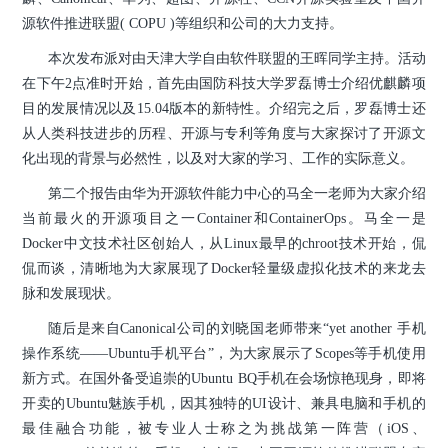
源软件推进联盟( COPU )等组织和公司的大力支持。
本次发布派对由天津大学自由软件联盟的王晖同学主持。活动
在下午2点准时开始，首先由国防科技大学罗磊博士介绍优麒麟项
目的发展情况以及15.04版本的新特性。介绍完之后，罗磊博士还
从人类科技进步的历程、开源与专利等角度与大家探讨了开源文
化出现的背景与必然性，以及对大家的学习、工作的实际意义。
第二个报告由华为开源软件能力中心的马全一老师为大家介绍
当前最火的开源项目之一Container和ContainerOps。马全一是
Docker中文技术社区创始人，从Linux最早的chroot技术开始，侃
侃而谈，清晰地为大家展现了Docker轻量级虚拟化技术的来龙去
脉和发展现状。
随后是来自Canonical公司的刘晓国老师带来“yet another 手机
操作系统——Ubuntu手机平台”，为大家展示了Scopes等手机使用
新方式。在国外备受追崇的Ubuntu BQ手机在会场惊艳现身，即将
开卖的Ubuntu魅族手机，因其独特的UI设计、兼具电脑和手机的
最佳融合功能，被专业人士称之为挑战第一阵营（iOS、