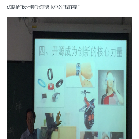
优麒麟“设计狮”张宇璐眼中的“程序猿”