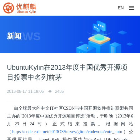
EN
NEWS
新闻
UbuntuKylin在2013年度中国优秀开源项
目投票中名列前茅
2013-09-17 11:19:06
2436
由全球最大的中文IT社区CSDN与中国开源软件推进联盟共同
主办的“2013年度中国优秀开源项目评选”活动，于昨晚（2013年6
月23日24时）正式结束投票。根据网站
（
https://code.csdn.net/2013OSSurvey/gitop/codevote/vote_num
）公
开投票结果，UbuntuKylin操作系统与CnPack IDE Wizards、