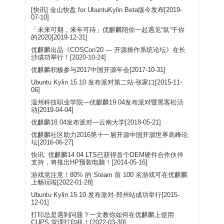
[快讯] 金山快盘 for UbuntuKylin Beta版今发布[2019-
07-10]
「未来可期，来年可待」优麒麟陪你一起遇见“鼠”于你
的2020[2019-12-31]
优麒麟出品《COSCon'20 — 开源操作系统论坛》在长
沙成功举行！[2020-10-24]
优麒麟积极参与2017中国开源年会[2017-10-31]
Ubuntu Kylin 15.10 发布派对第二站-张家口[2015-11-
06]
温州科技职业学院—优麒麟19.04发布派对暨黑客松活
动[2019-04-04]
优麒麟18.04发布派对—云南大学[2018-05-21]
优麒麟社区助力2016第十一届开源中国开源世界高峰论
坛[2016-06-27]
快讯: 优麒麟14.04 LTS已获得首个OEM硬件合作伙伴
支持，将推出HP预装电脑！[2014-05-16]
游戏党注意！80% 的 Steam 前 100 名游戏可在优麒麟
上畅玩啦[2022-01-28]
Ubuntu Kylin 15.10 发布派对-郑州站成功举行[2015-
12-01]
打印总是遇到问题？一文教你如何在优麒麟上使用
CUPS 管理打印机！​[2022-03-30]