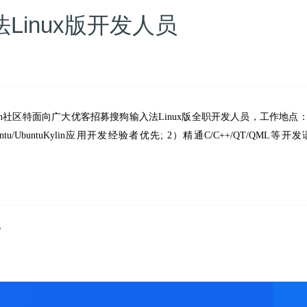
Linux版开发人员
lin社区特面向广大优客招募搜狗输入法Linux版全职开发人员，工作
tu/UbuntuKylin应用开发经验者优先; 2）精通C/C++/QT/
P