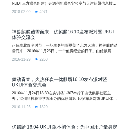
NUDT三方联合组建）开源创新联合实验室与天津麒麟信息技术
有限公司主导开发的全球开源项目，其宗旨是通过研发用户友好
2018-02-09
4971
的桌面环境以及特定需求的应用软件，为全球 Linux 桌面用户带
来非凡的全新体验！优麒麟操作系统是 Ubuntu 官方衍生版，得
到来自 Debian、Ubuntu、Mate、LUPA 等国际社区及众多国
神兽麒麟踏雪而来—优麒麟16.10发布派对暨UKUI
体验交流会
正值塞北隆冬时节，一场寒冬初雪覆盖了北方大地，神兽麒麟踏
雪而来！2016年11月26日，一个值得纪念的日子。由优麒麟社
区主办，GSTeam承办的优麒麟 16.10 发布派对暨 UKUI 体验交
2016-11-29
2268
流会，在今天下午1点30分于濮阳职业技术学院（河南大学濮阳
工学院）计算机南楼三楼校企合作班多媒体教室如期举行。
舞动青春，火热狂欢—优麒麟16.10发布派对暨
UKUI体验交流会
2016年11月24日18:30在实训楼1-307举行了由优麒麟社区主
办，温州科技职业学院承办的优麒麟16.10发布派对暨UKUI体验
交流会。十一月的末尾，寒风吹在人的脸上，冷飕飕的，不自觉
2016-11-25
1829
的裹紧了身上的衣服。然而优麒麟的发布派对现场却是异常火
热，大家都积极的参与进来，玩的很嗨。派对一开始，主持人洪
伟飞就对接下来的派对流程和中间的游戏环节作了一番独特风趣
的开场，及欢迎倪礼豪（网络教研室教师，高级工
优麒麟 16.04 UKUI 版本初体验：为中国用户量身定