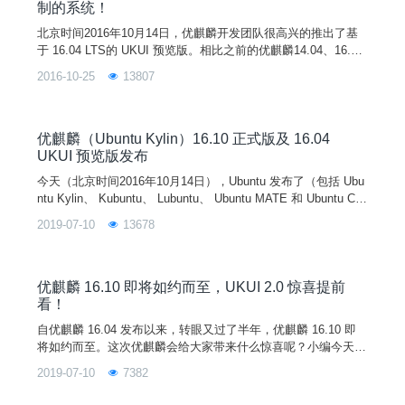
制的系统！
北京时间2016年10月14日，优麒麟开发团队很高兴的推出了基
于 16.04 LTS的 UKUI 预览版。相比之前的优麒麟14.04、16.0
4，16.04 UKUI带来了全新的风格和功能，得到用户更高的关注
2016-10-25
13807
度和好评。不过很多用户依然对16.04 UKUI存有疑虑，这款系
统真的直观易用吗？真的有必要安装或升级吗？接下来跟着小编
一起来体验吧！1、开机动画和登录界面都还是和优麒麟16.04
优麒麟（Ubuntu Kylin）16.10 正式版及 16.04
UKUI 预览版发布
今天（北京时间2016年10月14日），Ubuntu 发布了（包括 Ubu
ntu Kylin、 Kubuntu、 Lubuntu、 Ubuntu MATE 和 Ubuntu Clo
ud在内）16.10正式版本。同时 Ubuntu Kylin 开发团队也很高兴
2019-07-10
13678
地宣布优麒麟（Ubuntu Kylin）16.10 正式版发布（版本代号 Ya
kkety Yak，“喋喋不休的耗牛”）。此次发布的版
优麒麟 16.10 即将如约而至，UKUI 2.0 惊喜提前
看！
自优麒麟 16.04 发布以来，转眼又过了半年，优麒麟 16.10 即
将如约而至。这次优麒麟会给大家带来什么惊喜呢？小编今天就
给大家提前透漏一下即将发布的新版本。16.10 是 16.04 长线版
2019-07-10
7382
本之后的第一个短线版本，完善了上次版本略有遗憾的功能，也
带来了更多新特性：内核和核心应用升级，中文输入更便捷，A