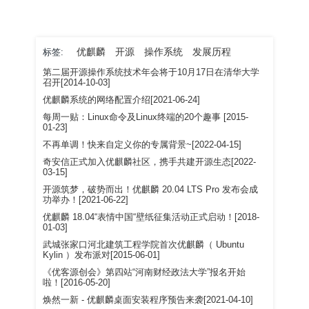
优麒麟
开源
操作系统
发展历程
标签:
第二届开源操作系统技术年会将于10月17日在清华大学
召开[2014-10-03]
优麒麟系统的网络配置介绍[2021-06-24]
每周一贴：Linux命令及Linux终端的20个趣事 [2015-
01-23]
不再单调！快来自定义你的专属背景~[2022-04-15]
奇安信正式加入优麒麟社区，携手共建开源生态[2022-
03-15]
开源筑梦，破势而出！优麒麟 20.04 LTS Pro 发布会成
功举办！[2021-06-22]
优麒麟 18.04“表情中国“壁纸征集活动正式启动！[2018-
01-03]
武城张家口河北建筑工程学院首次优麒麟（ Ubuntu
Kylin ）发布派对[2015-06-01]
《优客源创会》第四站“河南财经政法大学”报名开始
啦！[2016-05-20]
焕然一新 - 优麒麟桌面安装程序预告来袭[2021-04-10]