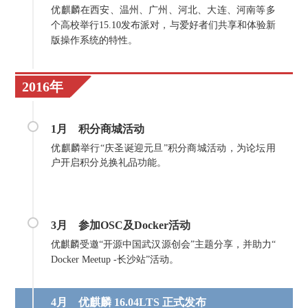
优麒麟在西安、温州、广州、河北、大连、河南等多
个高校举行15.10发布派对，与爱好者们共享和体验新
版操作系统的特性。
2016年
e
9
1月
积分商城活动
4
优麒麟举行“庆圣诞迎元旦”积分商城活动，为论坛用
户开启积分兑换礼品功能。
c
5
7
3月
参加OSC及Docker活动
优麒麟受邀“开源中国武汉源创会”主题分享，并助力“
Docker Meetup -长沙站”活动。
4月 优麒麟 16.04LTS 正式发布