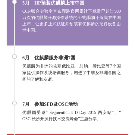
5月 HP预装优麒麟上市中国
CCN联合实验室宣布预装官网累计下载量已超过900
万次的优麒麟开源操作系统的HP电脑将于近期在中国
上市，让更多正式认证并预装有优麒麟的硬件设备面
世中国。
6月
优麒麟服务非洲7国
优麒麟为非洲的埃塞俄比亚、加纳、赞比亚等7个国
家提供操作系统培训服务，增进了中非及非洲各国之
间的了解和友谊。
7月
参加SFD及OSC活动
优麒麟受邀“ SegmentFault D-Day 2015 西安站”、“
OSC 长沙开源行技术交流峰会”主题分享。