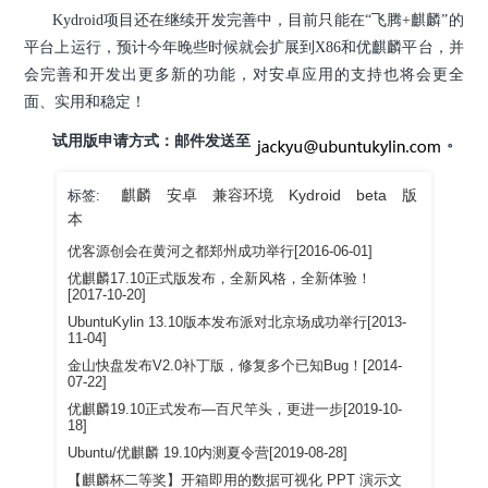
Kydroid项目还在继续开发完善中，目前只能在“飞腾+麒麟”的
平台上运行，预计今年晚些时候就会扩展到X86和优麒麟平台，并
会完善和开发出更多新的功能，对安卓应用的支持也将会更全
面、实用和稳定！
试用版申请方式：邮件发送至
。
麒麟
安卓
兼容环境
Kydroid
beta
版
标签:
本
优客源创会在黄河之都郑州成功举行[2016-06-01]
优麒麟17.10正式版发布，全新风格，全新体验！
[2017-10-20]
UbuntuKylin 13.10版本发布派对北京场成功举行[2013-
11-04]
金山快盘发布V2.0补丁版，修复多个已知Bug！[2014-
07-22]
优麒麟19.10正式发布—百尺竿头，更进一步[2019-10-
18]
Ubuntu/优麒麟 19.10内测夏令营[2019-08-28]
【麒麟杯二等奖】开箱即用的数据可视化 PPT 演示文