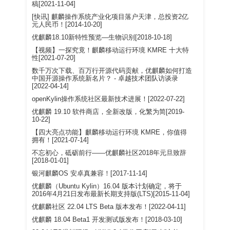
稿[2021-11-04]
[快讯] 麒麟操作系统产业化项目落户天津，总投资2亿
元人民币！[2014-10-20]
优麒麟18.10新特性预览—生物识别[2018-10-18]
【视频】一探究竟！麒麟移动运行环境 KMRE 十大特
性[2021-07-20]
数千万次下载、百万行开源代码贡献，优麒麟如何打造
中国开源操作系统新名片？ - 卓越技术团队访谈录
[2022-04-14]
openKylin操作系统社区最新技术进展！[2022-07-22]
优麒麟 19.10 软件商店，全新改版，化繁为简[2019-
10-22]
【四大亮点功能】麒麟移动运行环境 KMRE，你值得
拥有！[2021-07-14]
不忘初心，砥砺前行——优麒麟社区2018年元旦致辞
[2018-01-01]
银河麒麟OS 安卓真兼容！[2017-11-14]
优麒麟（Ubuntu Kylin）16.04 版本计划确定，将于
2016年4月21日发布最新长期支持版(LTS)[2015-11-04]
优麒麟社区 22.04 LTS Beta 版本发布！[2022-04-11]
优麒麟 18.04 Beta1 开发测试版发布！[2018-03-10]