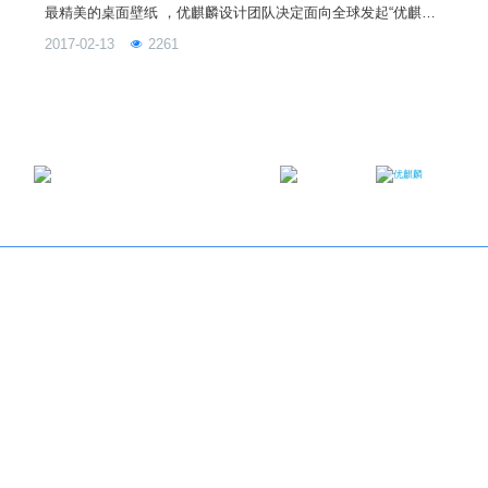
最精美的桌面壁纸 ，优麒麟设计团队决定面向全球发起“优麒麟
17.04壁纸征集活动”。参与作品不限题材，不限类型，不限数
2017-02-13
2261
量。入选作品不仅被全世界数以百万计的用户欣赏和使用到，而
且可以获得优麒麟限量版纪念品！
邮箱：contact@ukylin.com
微信公众号
微博
Copyright©2013-2023 麒麟软件有限公司版权所有
关于我们
｜