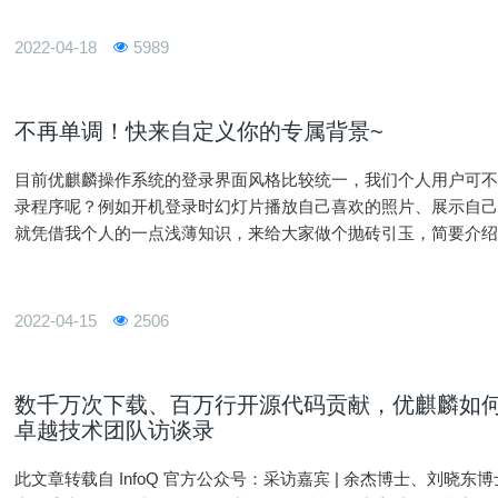
2022-04-18
5989
不再单调！快来自定义你的专属背景~
目前优麒麟操作系统的登录界面风格比较统一，我们个人用户可
录程序呢？例如开机登录时幻灯片播放自己喜欢的照片、展示自
就凭借我个人的一点浅薄知识，来给大家做个抛砖引玉，简要介
面。壁纸素材来自网络，仅用作视频演示，如若侵权可联系删除。一
介绍
2022-04-15
2506
数千万次下载、百万行开源代码贡献，优麒麟如何
卓越技术团队访谈录
此文章转载自 InfoQ 官方公众号：采访嘉宾 | 余杰博士、刘晓东