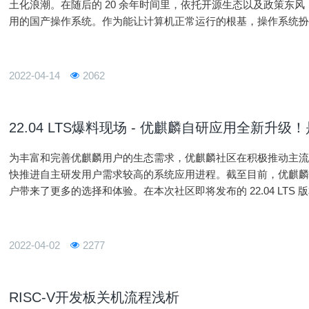
土化浪潮。在随后的 20 余年时间里，依托开源生态以及政策东
用的国产操作系统。作为能让计算机正常运行的根基，操作系统
是一个艰难的旅程。本文中，InfoQ 采访了优麒麟项目负责人余
2022-04-14
2062
22.04 LTS爆料现场 - 优麒麟自研应用全新升
为丰富和完善优麒麟用户的生态需求，优麒麟社区在积极推动主流软件
快推进自主研发用户需求较高的系统应用进程。截至目前，优麒麟团
户带来了更多的选择和体验。在本次社区即将发布的 22.04 LT
级！功能更全！体验更佳！话不多说，赶快一睹风采~>>>UKUI 
2022-04-02
2277
RISC-V开发板关机流程浅析