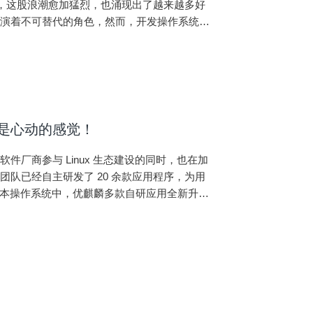
风，这股浪潮愈加猛烈，也涌现出了越来越多好
扮演着不可替代的角色，然而，开发操作系统却
杰博士、开发负责人刘
级！是心动的感觉！
厂商参与 Linux 生态建设的同时，也在加
队已经自主研发了 20 余款应用程序，为用
S 版本操作系统中，优麒麟多款自研应用全新升
介