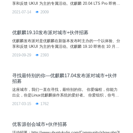
享和反馈 UKUI 为主的专属活动。优麒麟 20.04 LTS Pro 即将发
布，发布后即将在全国范围内开启 3-5 场“优麒麟 20.04 Pro 发
2021-07-14
2009
布派对”。现优麒麟社区广泛征集各地高校组织和社区合作伙伴
的参与！！！！！！
优麒麟19.10发布派对城市+伙伴招募
优麒麟发布派对是优麒麟在新版本发布时主办的一个以体验、分
享和反馈 UKUI 为主的专属活动。优麒麟 19.10 即将在 10 月中
旬发布，发布后即将在全国范围内开启 3-5 场“优麒麟19.10发布
2019-09-29
2393
派对”。现优麒麟广泛征集各地高校组织和社区合作伙伴的参
与！！！！！！
寻找最特别的你—优麒麟17.04发布派对城市+伙伴
招募
这座城市，我们一直在寻找，最特别的你。 你爱编程，你能力
出众，你是Linux优麒麟操作系统的爱好者。 你爱组织，你号召
力很强，你主办过多场开源社区活动。 如果你愿意利用空余时
2017-03-15
1762
间，组织当地的程序猿一同加入这个活动。 那么你就是我们正
在寻找的——活动城市组织者/赞助者！
优客源创会城市+伙伴招募
活动招募：http://www.ubuntukylin.com/Community/show.php?l