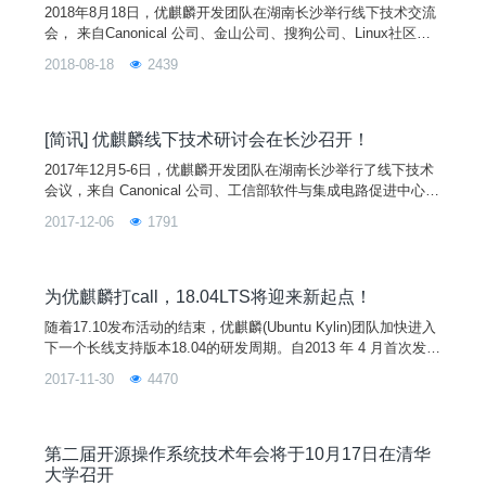
2018年8月18日，优麒麟开发团队在湖南长沙举行线下技术交流
会， 来自Canonical 公司、金山公司、搜狗公司、Linux社区、
国防科技大学、天津麒麟公司等的30余名开发者参加会议。
2018-08-18
2439
[简讯] 优麒麟线下技术研讨会在长沙召开！
2017年12月5-6日，优麒麟开发团队在湖南长沙举行了线下技术
会议，来自 Canonical 公司、工信部软件与集成电路促进中心、
搜狗公司、国防科技大学、天津麒麟麒麟公司的开发者20余人出
2017-12-06
1791
席了本次会议。会议对当前国内外操作系统及生态发展的最新进
展和技术进行了专题分享，对 Snap 和 XDG 规范等进行了深入
讨论。同时在总结 17.10 的开发和推广的基础上，重点讨论和制
定了优麒麟 18.04、UKUI 以及搜狗输入法 Linux 版的开发计
为优麒麟打call，18.04LTS将迎来新起点！
划。作为优麒麟开源操作系统的第三个 LTS 长线支持版本，18.
随着17.10发布活动的结束，优麒麟(Ubuntu Kylin)团队加快进入
04 将在基础系统组件和特性、UKUI 桌面环境和典型应用等方面
下一个长线支持版本18.04的研发周期。自2013 年 4 月首次发布
重点投入，搜狗输入法 Linux 版本也将会有全新的变化升级，相
以来，优麒麟已经发布10个版本，得到了全球尤其是中国用户的
信会给大家带来更多不一样的体验和感受！
2017-11-30
4470
喜爱。截止日前，仅其官网点击下载量已突破 1600 万次(不包括
其他链接和共享镜像的下载)。这对于操作系统市场占有率不足
1%的Linux操作系统来说，已经是非常可观的数据，也在一定程
度上反应出优麒麟系统的受欢迎程度。
第二届开源操作系统技术年会将于10月17日在清华
大学召开