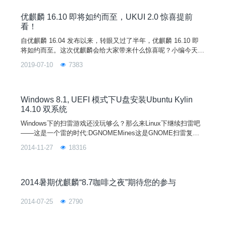
优麒麟 16.10 即将如约而至，UKUI 2.0 惊喜提前
看！
自优麒麟 16.04 发布以来，转眼又过了半年，优麒麟 16.10 即
将如约而至。这次优麒麟会给大家带来什么惊喜呢？小编今天就
给大家提前透漏一下即将发布的新版本。16.10 是 16.04 长线版
2019-07-10
7383
本之后的第一个短线版本，完善了上次版本略有遗憾的功能，也
带来了更多新特性：内核和核心应用升级，中文输入更便捷，A
RM64 也能跑优麒麟！开机使用向导更丰富，第一次使用将更加
亲切自然！UI界面更加统一，使用
Windows 8.1, UEFI 模式下U盘安装Ubuntu Kylin
14.10 双系统
Windows下的扫雷游戏还没玩够么？那么来Linux下继续扫雷吧
——这是一个雷的时代:DGNOMEMines这是GNOME扫雷复制
品，允许你从3个不同的预定义表大小（8×8,16×16,30×16）中
2014-11-27
18316
选择其一，或者自定义行列的数量。它能以全屏模式运行，带有
高分值、耗时和提示。游戏可以暂停和继续。ace-minesweeper
这是一个大的
2014暑期优麒麟“8.7咖啡之夜”期待您的参与
2014-07-25
2790