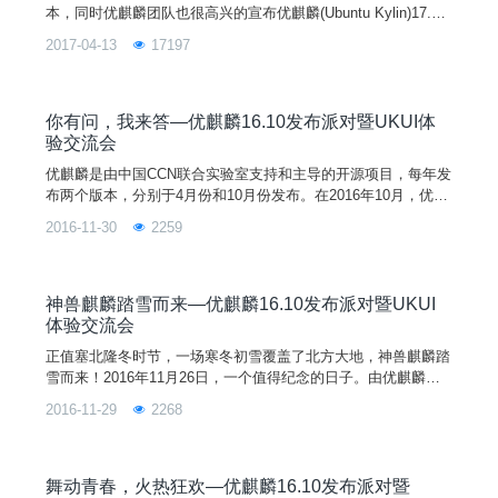
本，同时优麒麟团队也很高兴的宣布优麒麟(Ubuntu Kylin)17.04
正式版发布（版本代号Zesty Zapus）。此次发布不仅在系统内
2017-04-13
17197
核、特色应用、合作软件上都有较大更新，最大的变化在于默认
搭载全新的轻量级桌面环境—UKUI。UKUI是一款基于MATE的
轻量级桌面环境，使用GTK和Qt开发，从开始菜单、控制面
板、桌面
你有问，我来答—优麒麟16.10发布派对暨UKUI体
验交流会
优麒麟是由中国CCN联合实验室支持和主导的开源项目，每年发
布两个版本，分别于4月份和10月份发布。在2016年10月，优麒
麟不仅发布了16.10版本，更全新推出了基于16.04版本的UKUI
2016-11-30
2259
预览版。此版本一发布，受到了河南财经政法大学及全国爱好者
的高度关注和好评，和通过线上平台和线下活动收到一些很好的
建议。今天，优麒麟核心开发者李剑峰受河南财经政法大学邀请
来到本校报告大厅为爱好者们详细介绍优麒麟最新版本和解答同
神兽麒麟踏雪而来—优麒麟16.10发布派对暨UKUI
学们的提问。
体验交流会
正值塞北隆冬时节，一场寒冬初雪覆盖了北方大地，神兽麒麟踏
雪而来！2016年11月26日，一个值得纪念的日子。由优麒麟社
区主办，GSTeam承办的优麒麟 16.10 发布派对暨 UKUI 体验交
2016-11-29
2268
流会，在今天下午1点30分于濮阳职业技术学院（河南大学濮阳
工学院）计算机南楼三楼校企合作班多媒体教室如期举行。
舞动青春，火热狂欢—优麒麟16.10发布派对暨