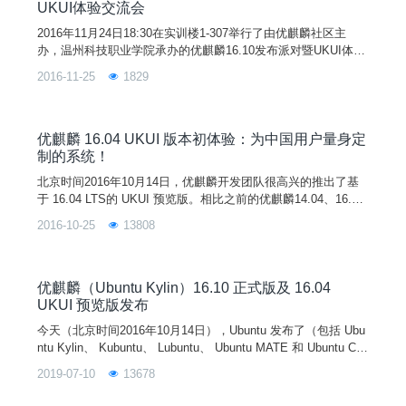
UKUI体验交流会
2016年11月24日18:30在实训楼1-307举行了由优麒麟社区主
办，温州科技职业学院承办的优麒麟16.10发布派对暨UKUI体验
交流会。十一月的末尾，寒风吹在人的脸上，冷飕飕的，不自觉
2016-11-25
1829
的裹紧了身上的衣服。然而优麒麟的发布派对现场却是异常火
热，大家都积极的参与进来，玩的很嗨。派对一开始，主持人洪
伟飞就对接下来的派对流程和中间的游戏环节作了一番独特风趣
的开场，及欢迎倪礼豪（网络教研室教师，高级工
优麒麟 16.04 UKUI 版本初体验：为中国用户量身定
制的系统！
北京时间2016年10月14日，优麒麟开发团队很高兴的推出了基
于 16.04 LTS的 UKUI 预览版。相比之前的优麒麟14.04、16.0
4，16.04 UKUI带来了全新的风格和功能，得到用户更高的关注
2016-10-25
13808
度和好评。不过很多用户依然对16.04 UKUI存有疑虑，这款系
统真的直观易用吗？真的有必要安装或升级吗？接下来跟着小编
一起来体验吧！1、开机动画和登录界面都还是和优麒麟16.04
优麒麟（Ubuntu Kylin）16.10 正式版及 16.04
UKUI 预览版发布
今天（北京时间2016年10月14日），Ubuntu 发布了（包括 Ubu
ntu Kylin、 Kubuntu、 Lubuntu、 Ubuntu MATE 和 Ubuntu Clo
ud在内）16.10正式版本。同时 Ubuntu Kylin 开发团队也很高兴
2019-07-10
13678
地宣布优麒麟（Ubuntu Kylin）16.10 正式版发布（版本代号 Ya
kkety Yak，“喋喋不休的耗牛”）。此次发布的版