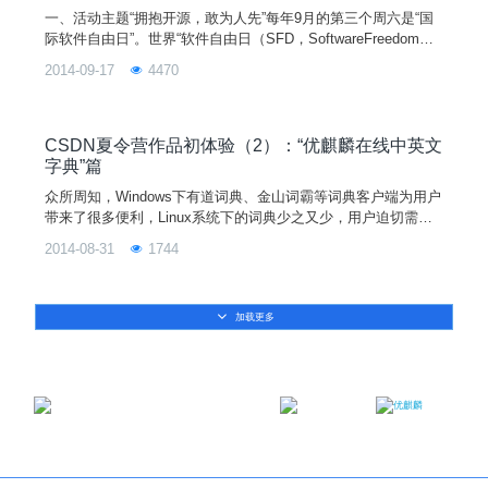
一、活动主题“拥抱开源，敢为人先”每年9月的第三个周六是“国
际软件自由日”。世界“软件自由日（SFD，SoftwareFreedomDa
y）”源自Ubuntu计划。“软件自由日”是有关FOSS（Freedom/Op
2014-09-17
4470
enSourceSoftware）的世界性的庆祝活动，其宗旨是提高世界
公众对于在教育、政府
CSDN夏令营作品初体验（2）：“优麒麟在线中英文
字典”篇
众所周知，Windows下有道词典、金山词霸等词典客户端为用户
带来了很多便利，Linux系统下的词典少之又少，用户迫切需要
一款好用的词典软件。目前在Dash中可以搜索音乐、视频、图
2014-08-31
1744
片等资源，为用户带来很多便利，省去了打开浏览器再进行搜索
查看等复杂操作。如果基于Dash实现词典功能，将会给用户带
来很大的便利，并在一定程度上提高用户的体验。来自哈尔滨工
加载更多
业大学（威海）的赵博洋同学勇敢的接受了这次挑战。将
邮箱：contact@ukylin.com
微信公众号
微博