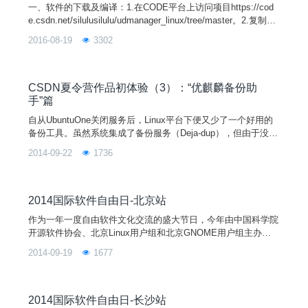
一、软件的下载及编译：1.在CODE平台上访问项目https://cod
e.csdn.net/silulusilulu/udmanager_linux/tree/master。2.复制ss
h地址git[at]code[dot]csdn[dot]net:silulusilulu/udmanager_linux.
2016-08-19
3302
git。3.执行gitclone，将项目导入本地。4.在项目main/目录中执
行qmake(qt4)，生成Mak
CSDN夏令营作品初体验（3）：“优麒麟备份助
手”篇
自从UbuntuOne关闭服务后，Linux平台下便又少了一个好用的
备份工具。虽然系统集成了备份服务（Deja-dup），但由于没有
同步至网盘等选项，显然无法满足时刻担心自己硬盘挂掉的筒子
2014-09-22
1736
们。UbuntuKylin平台已有的金山快盘forUbuntuKylin支持同步文
件至云端，但它毕竟不是专门的备份工具，在文件版本控制上远
不及Deja-dup，如何合理利用这两样工具，扬长避短，打造Linu
x平台
2014国际软件自由日-北京站
作为一年一度自由软件文化交流的盛大节日，今年由中国科学院
开源软件协会、北京Linux用户组和北京GNOME用户组主办及U
buntuKylin社区、CSDNCODE、MozillaFirefox等协办的SFD在
2014-09-19
1677
北京举行。此次活动由一个主会场和两个分会场组成，并在活动
区域设置展台。活动议程：主会场：（S201）13:30—14:00签
到，入场14:00—14:10开幕，嘉宾介绍
2014国际软件自由日-长沙站