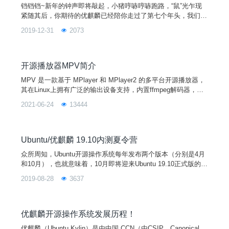
铛铛铛~新年的钟声即将敲起，小猪哼哧哼哧跑路，“鼠”光乍现
紧随其后，你期待的优麒麟已经陪你走过了第七个年头，我们一
直在路上，而这一路上因为有你们的陪伴显得格外的精彩（此处
2019-12-31
2073
应该有掌声~）。七年，优麒麟陆陆续续发布了14个版本，镜像
累计点击下载量超过2520万+次（仅官方下载渠道），今年有了
新增的阿里、华为和重庆大学镜像站加持，2019年净增下载量
达到2
开源播放器MPV简介
MPV 是一款基于 MPlayer 和 MPlayer2 的多平台开源播放器，
其在Linux上拥有广泛的输出设备支持，内置ffmpeg解码器，支
持绝大部分的视频和音频格式，支持本地播放和网络播放，支持
2021-06-24
13444
ass特效字幕，GPU 解码能力十分出色。本期小编就为大家简单
介绍一下MPV的配置和使用。安装：$ sudo apt-get update$ su
do apt install mpv1、配置介绍查看M
Ubuntu/优麒麟 19.10内测夏令营
众所周知，Ubuntu开源操作系统每年发布两个版本（分别是4月
和10月），也就意味着，10月即将迎来Ubuntu 19.10正式版的发
布，同时也包括优麒麟、Lubuntu、Ubuntu Mate等官方发行版
2019-08-28
3637
本的同步发布。这些官方发行版本除了继承Ubuntu最新版的更
新之外，还针对各自不同的桌面环境，不同的主题风格，以及不
同的应用软件进行维护和更新。所以在操作体验上也会给用户不
一样的感受。
优麒麟开源操作系统发展历程！
优麒麟（Ubuntu Kylin）是由中国 CCN（由CSIP、Canonical、