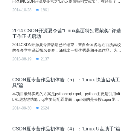
已久的CSDN开源夏令营之“Linux桌面特别贡献奖”，在经历了严
格的资格审查和综合来自国内外多个知名社区资深评委的提名与
2014-10-28
1861
评选之后于近日正式揭晓。由优麒麟社区指导的“Linux安卓手机
管理工具”（作者：张鹏宇，指导老师：JonasZhang）、由SUS
ELinux社区指导的“新浪微
2014 CSDN开源夏令营“Linux桌面特别贡献奖” 评选
工作正式启动
2014CSDN开源夏令营活动已经结束，来自全国各地近百所高校
的众多学生踊跃报名参赛，涌现出一批优秀暑期开源作品。为了
更好地在广大师生中宣传、推广和应用开源操作系统，促进Linu
2016-08-19
2137
x桌面生态环境的完善和发展，优麒麟社区于夏令营活动伊始便
宣布面向所有项目设立“Linux桌面特别贡献奖”，旨在鼓励和普及
基于Linux的桌面应用软件开发。评选活动将由优麒麟社区邀请3
-5名Linux
CSDN夏令营作品初体验（5）：“Linux 快速启动工
具”篇
本项目最终实现的方案是python+qt+qml。python主要是引用xli
b实现热键功能，qt主要写配置界面，qml做的是长按super显示
的view。首先是配置界面，这个先用qt实现，后来又转到pyqt。
2014-09-30
2624
这是一个很普通的窗体界面，一个QListView，几个QPushButto
n，点Add之后打开添加界面，输入各种信息。这个界面很简
单，各种GUI库都能实现，选择pyqt的话生成配置文件比较方
CSDN夏令营作品初体验（4）：“Linux U盘助手”篇