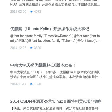
NUDT三方联合组建）开源创新联合实验室与天津麒麟信息技术
有限公司主导开发的全球开源项目，其宗旨是通过研发用户友好
2018-02-09
4973
的桌面环境以及特定需求的应用软件，为全球 Linux 桌面用户带
来非凡的全新体验！优麒麟操作系统是 Ubuntu 官方衍生版，得
到来自 Debian、Ubuntu、Mate、LUPA 等国际社区及众多国
优麒麟（Ubuntu Kylin）开源操作系统大事记
@font-face{font-family:"TimesNewRoman";}@font-face{font-fa
mily:"宋体";}@font-face{font-family:"Tahoma";}@font-face{font-
family:"Symbol";}@font-face{font-family:"Arial";}@font-face{fon
2014-12-26
3620
t-family:
中南大学庆祝优麒麟14.10版本发布！
中南大学消息：11月8日下午1点，优麒麟14.10版本发布活动长
沙站在中南大学民主楼小礼堂成功举办。本次活动由优麒麟社区
主办，中南大学大学生科研训练基地承办。活动开始是由优麒麟
2014-11-17
1590
社区的罗小虎来为大家介绍UbuntuKylin14.10的版本特性介绍。
其中，小虎同学提到了很多同学们特别感兴趣的事，比如金山快
盘给迅雷收购之后改名为迅雷快盘，以及开源社成立的故事。除
此之外，CSDNCODE开源夏令营的介绍
2014 CSDN开源夏令营“Linux桌面特别贡献奖” 揭晓
【快讯】来自优麒麟社区的最新消息，2014年度社区各界期待