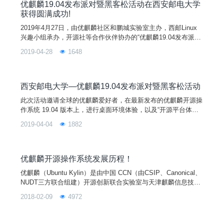
核/核外代码贡献分享》、《优麒麟社区 O
优麒麟19.04发布派对暨黑客松活动在西安邮电大学
获得圆满成功!
2019年4月27日，由优麒麟社区和鹏城实验室主办，西邮Linux
兴趣小组承办，开源社等合作伙伴协办的“优麒麟19.04发布派对
暨黑客松活动”在西安邮电大学圆满完成。活动吸引了校内外的
2019-04-28
1648
学生、开源爱好者共同参与，大家共聚一堂，共享Linux盛宴。
西安邮电大学—优麒麟19.04发布派对暨黑客松活动
此次活动邀请全球的优麒麟爱好者，在最新发布的优麒麟开源操
作系统 19.04 版本上，进行桌面环境体验，以及“开源平台体
验”和“找bug小能手”活动，在半天的时间内更深入的了解开源文
2019-04-04
1882
化。如果您对优麒麟系统感兴趣，对开源社区有好奇，欢迎您加
入我们，一起享受发布派对和黑客松活动的快乐吧！
优麒麟开源操作系统发展历程！
优麒麟（Ubuntu Kylin）是由中国 CCN（由CSIP、Canonical、
NUDT三方联合组建）开源创新联合实验室与天津麒麟信息技术
有限公司主导开发的全球开源项目，其宗旨是通过研发用户友好
2018-02-09
4972
的桌面环境以及特定需求的应用软件，为全球 Linux 桌面用户带
来非凡的全新体验！优麒麟操作系统是 Ubuntu 官方衍生版，得
到来自 Debian、Ubuntu、Mate、LUPA 等国际社区及众多国