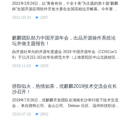
2021年3月24日，以“青春有你，十全十美”为主题的第十届“麒麟
杯”全国开源应用软件开发大赛在全国高校拉开帷幕。今年赛事
由中国开源软件推进联盟、中国软件行业协会、开放原子开源基
2021-03-24
2007
金会全程指导，由优麒麟开源社区联合麒麟软件有限公司、国防
科技大学共同主办。
麒麟团队助力中国开源年会，出品开源操作系统论
坛并做主题报告！
由开源社举办的开源年度盛会 2019 中国开源年会（COSCon'1
9）于11月2日-3日在华东师范大学（上海普陀区中山北路校区）
成功举行。作为业界最具影响力的开源年度盛会，活动规模巨
2019-11-03
1829
大。本次上海站以上午千人峰会的主会场和下午 9 个分会场的
模式，为大家带来了新一届的分享盛会。其中，9 个分会场包括
开源社区与项目、企业开源、开源操作系统、开源教育、开源硬
件、女性参与开源、工作坊/实训营、开
骄阳似火，热情如荼，优麒麟2019技术交流会在长
沙召开！
2019年7月26日，优麒麟开发团队在湖南长沙举行线下技术交流
会， 来自搜狗公司、金山公司、 Debian 社区、温州科技职业技
术学院、武昌首义学院、河南大学、西安邮电大学、安徽工业大
2019-07-26
2802
学、重庆城市管理职业学院、天津麒麟公司、国防科技大学等高
校、企业和社区的近60名开发者和爱好者参加会议。本次线下技
术例会主题分享有《如何参与 Linux 社区》、《优麒麟社区内