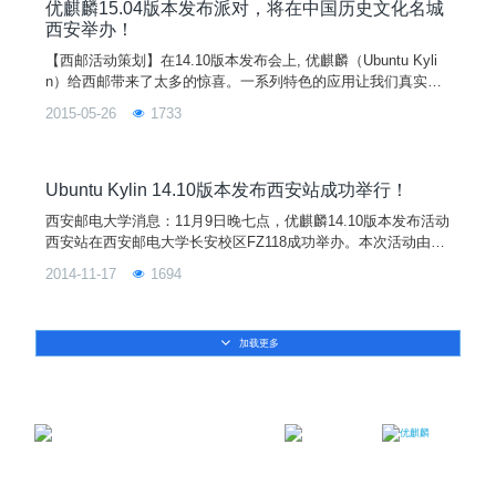
国内外众多社区爱好者的广泛参与和热情支持。
优麒麟15.04版本发布派对，将在中国历史文化名城
西安举办！
【西邮活动策划】在14.10版本发布会上, 优麒麟（Ubuntu Kyli
n）给西邮带来了太多的惊喜。一系列特色的应用让我们真实的
感受到本地化的桌面用户环境以及中文用户体验。作为最具有中
2015-05-26
1733
国味道的操作系统，Ubuntu Kylin 这一次又会带给我们怎样的惊
喜呢？本次的活动可进一步扩大 Ubuntu Kylin 在广大高校学生
中的影响力，让同学们感受到开源操作系统的魅力。同时让本校
更多的同学了解和认识开源文化，并且能够亲身参与开源活动。
Ubuntu Kylin 14.10版本发布西安站成功举行！
西安邮电大学消息：11月9日晚七点，优麒麟14.10版本发布活动
西安站在西安邮电大学长安校区FZ118成功举办。本次活动由优
麒麟社区主办，西邮Linux兴趣小组承办。这也是西邮Linux兴趣
2014-11-17
1694
小组在今年四月末成功举办优麒麟14.04LTS发布活动以来，有
幸第二次在举办优麒麟的版本发布活动。活动前，小组成员为活
动做了充足的准备。考虑到活动对象有一部分会是大一的低年级
加载更多
同学，为了能让他们更好地感受到Lin
邮箱：contact@ukylin.com
微信公众号
微博