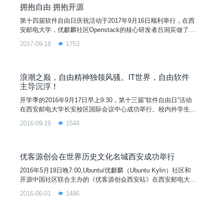
拥抱自由 拥抱开源
第十四届软件自由日庆祝活动于2017年9月16日顺利举行，在西
安邮电大学，优麒麟社区Openstack的核心研发者吕洞宾做了精
彩报告。
2017-09-18
1753
浪潮之巅，自由精神独领风骚。IT世界，自由软件
主导沉浮！
开学季的2016年9月17日早上9:30，第十三届“软件自由日”活动
在西安邮电大学长安校区国际会议中心成功举行。校内外学生、
开源爱好者、老师、企业嘉宾一共约600人参加了本次活动。浪
2016-09-19
1544
潮之巅，自由精神独领风骚。IT世界，自由软件主导沉浮！
优客源创会在世界历史文化名城西安成功举行
2016年5月19日晚7:00,Ubuntu/优麒麟（Ubuntu Kylin）社区和
开源中国社区联合主办的《优客源创会西安站》在西安邮电大学
长安校区东区教学楼FF305如期举行，西安邮电大学计算机学院
2016-06-01
1486
教授、西邮Linux兴趣小组指导老师陈莉君、王小银老师和来自
优麒麟核心开发者夏若冰、开源中国码云负责人周凯、Thought
Works学院资深讲师林文军，以及西邮Linux兴趣小组成员和来