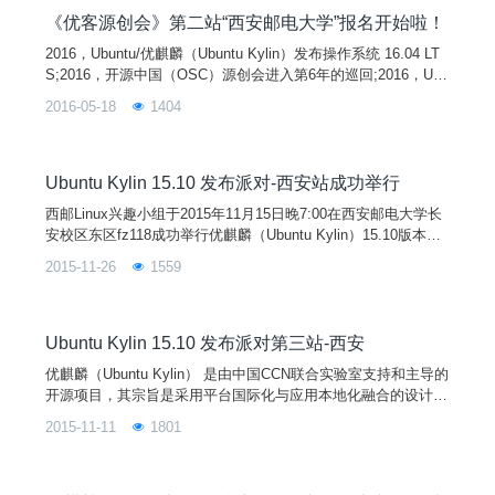
自校内外的开源爱好者共100多人一起参与了这次活动。
《优客源创会》第二站“西安邮电大学”报名开始啦！
2016，Ubuntu/优麒麟（Ubuntu Kylin）发布操作系统 16.04 LT
S;2016，开源中国（OSC）源创会进入第6年的巡回;2016，Ubu
ntu/优麒麟发布派对+开源中国源创会=优客源创会。两家首次共
2016-05-18
1404
同主办的线下技术交流活动“优客源创会"正在火热的举行中，第
二站在世界历史文化名城西安举行。业内一线大牛周凯、夏若冰
等来到活动现场与大家交流和分享技术成果，和开发过程中的
Ubuntu Kylin 15.10 发布派对-西安站成功举行
西邮Linux兴趣小组于2015年11月15日晚7:00在西安邮电大学长
安校区东区fz118成功举行优麒麟（Ubuntu Kylin）15.10版本发
布派对！ 活动开始，首先由西邮Linux兴趣小组的杨博东同学为
2015-11-26
1559
大家简单介绍Linux操作系统，包括它的诞生，它与Windows的
不同，优点以及如何安装Linux系统过程。
Ubuntu Kylin 15.10 发布派对第三站-西安
优麒麟（Ubuntu Kylin） 是由中国CCN联合实验室支持和主导的
开源项目，其宗旨是采用平台国际化与应用本地化融合的设计理
念，通过定制本地化的桌面用户环境以及开发满足广大中文用户
2015-11-11
1801
特定需求的应用软件来提供细腻的中文用户体验，做最有中国特
色的操作系统。 Ubuntu Kylin 操作系统是以 Ubuntu 操作系统为
参考，得到来自 Debian、Ubuntu、LUPA 及各地Linux用户组等