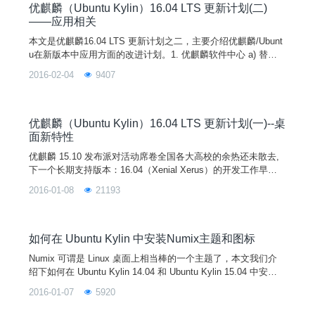
优麒麟（Ubuntu Kylin）16.04 LTS 更新计划(二)
——应用相关
本文是优麒麟16.04 LTS 更新计划之二，主要介绍优麒麟/Ubunt
u在新版本中应用方面的改进计划。1. 优麒麟软件中心 a) 替代u
buntu软件中心成为默认的软件包管理工具b) 支持显示和安装、
2016-02-04
9407
卸载软件源中所有的软件c) 添加已安装的包列表，通过右键安
装的deb包要能通过软件中心卸载d) xapian搜索数据库做相应处
理
优麒麟（Ubuntu Kylin）16.04 LTS 更新计划(一)--桌
面新特性
优麒麟 15.10 发布派对活动席卷全国各大高校的余热还未散去,
下一个长期支持版本：16.04（Xenial Xerus）的开发工作早已
紧锣密鼓的展开。针对优麒麟/Ubuntu 16.04这个长期支持版,优
2016-01-08
21193
麒麟/Ubuntu 社区与来自世界各地开发者通过多次线下、线上和
电话会议的讨论交流决定：从 16.04 开始，优麒麟/Ubuntu将响
应中文用户的需求，为 Unity 桌面环境逐步增加一套更符合
如何在 Ubuntu Kylin 中安装Numix主题和图标
Numix 可谓是 Linux 桌面上相当棒的一个主题了，本文我们介
绍下如何在 Ubuntu Kylin 14.04 和 Ubuntu Kylin 15.04 中安装
Numix 主题和图标，同时也介绍下如何更换 Ubuntu Kylin 主
2016-01-07
5920
题。虽然一开始我就强调是更改 Ubuntu 主题，其实 Numix 可
用于 GNOME 和 Cinnamon 等 Linux 发行版桌面环境。为Ubunt