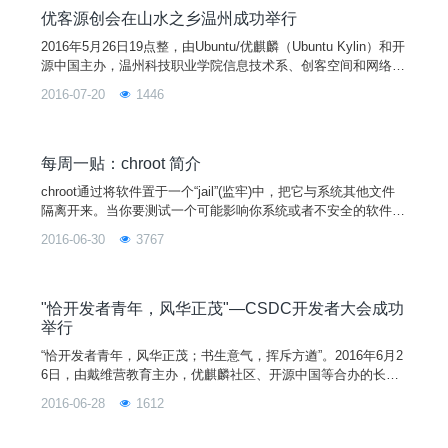
优客源创会在山水之乡温州成功举行
2016年5月26日19点整，由Ubuntu/优麒麟（Ubuntu Kylin）和开
源中国主办，温州科技职业学院信息技术系、创客空间和网络应
用工作室承办的《优客源创会-温州站》在温州科技职业学院1号
2016-07-20
1446
实训楼307机房成功举行。竹深树密虫鸣处，时有微凉不是风。
在仲夏的温州，18点30还能看到太阳的余辉，微风拂过，气温
已不似白天那样闷热，坐落在会昌湖边上的温州科技职业学院有
着得天独厚的乘凉优势。优客们就
每周一贴：chroot 简介
chroot通过将软件置于一个“jail”(监牢)中，把它与系统其他文件
隔离开来。当你要测试一个可能影响你系统或者不安全的软件
时，这项技术尤为有用。 从根本上说，chroot是一个特殊的目
2016-06-30
3767
录，在这个目录中运行的程序无法访问目录外的文件。而从许多
方面看，chroot就像在你的系统上安装了另一个系统。技术上说
来，chroot暂时地把根目录（通常是“/”）切换到chroot 目录（比
如说“/v
"恰开发者青年，风华正茂"—CSDC开发者大会成功
举行
“恰开发者青年，风华正茂；书生意气，挥斥方遒”。2016年6月2
6日，由戴维营教育主办，优麒麟社区、开源中国等合办的长沙
每月一度的《CSDC开发者大会》在长沙高新区麓谷企业广场成
2016-06-28
1612
功举行。50位来自长沙企业、高校、社区的开发者们热情奔放，
劲头十足的相聚在一起，对移动互联网iOS、Android、云计算后