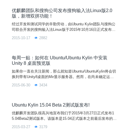
u安装Numix主题和图标我们将使用 N
优麒麟团队和搜狗公司发布搜狗输入法Linux版2.0
版，新增双拼功能！
经过开发和测试同学的辛勤劳动，由Ubuntu Kylin团队与搜狗公
司联合开发的搜狗输入法Linux版于2015年10月16日正式发布2.0
版本。升级日志如下： 新增双拼支持； 修复少数情况下焦点跳
2015-10-17
2882
动问题； 改进部分桌面环境兼容性； 修复新建覆盖词库不生效
问题； 调整tab切换界面控件顺序。 欢迎广大优客朋友下载或升
级使用。Ubuntu Kylin用户可通过系统升级功能或Ubuntu Kylin
软件中心自动完成搜狗输入法升级，也可以通过搜狗网站或Ubu
每周一贴：如何在 Ubuntu/Ubuntu Kylin 中安装
ntu Kylin网站下载安装。
Unity 8 桌面预览版
如果你一直在关注新闻，那么就知道Ubuntu/UbuntuKylin将会切
换到带有Unity8桌面的Mir显示服务器。然而，在尚未确定运行
在Mir上的Unity8是否会出现在Ubuntu15.10willywerewolf之前，
2015-06-30
3434
有了一个Unity8的预览版本可供你体验和测试。通过官方PPA，
可以很容易地在Ubuntu/UbuntuKylin14.04，14.10和15.04上安
装Unity8。到目
Ubuntu Kylin 15.04 Beta 2测试版发布!
优麒麟开发团队很高兴地宣布我们于2015年3月27日正式发布1
5.04Beta2测试版本。该版本是15.04正式版本之前最后发布的一
个测试版本，接下来的一个月开发团队将和上游社区一起对系统
2015-03-27
3179