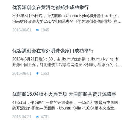
台与物联网智能硬件、HTML5/CSS3/Javascript前端和全栈方向
开发学习、交流、探讨、进步。
优客源创会在黄河之都郑州成功举行
2016年5月25日晚，由优麒麟（Ubuntu Kylin)和开源中国主办，
河南财经政法大学CSDN社团承办的《优客源创会-郑州站》在第
一教学楼220成功举行。
2016-06-01
1945
优客源创会在塞外明珠张家口成功举行
2016年5月21日晚6：30，由Ubuntu/优麒麟（Ubuntu Kylin）和
开源中国主办，河北建筑工程学院网络技术创新小组承办的《优
客源创会-张家口站》在河北建筑工程学院副教学楼a110阶梯教
2016-06-01
1553
室成功举行。时值五月，虽无“大漠孤烟直，长河落日圆”的诗
意，却有阵阵清风，飘扬柳絮和已然可朦胧感受的夏日气息。随
着时间的临近，优客们陆续进入会场，现场的气氛也逐渐热闹起
来。活动于6:30准时开始，首先
优麒麟16.04版本火热登场 天津麒麟共贺开源盛事
4月21日，作为两年一度的开源盛事， 一场名为“做最有中国味
的开源操作系统—优麒麟（Ubuntu Kylin）16.04版本火热发
布”的小型媒体见面会在北京市丽亭华苑酒店热烈召开。同时，
2016-04-21
4731
由优麒麟社区与开源中国联合打造的“优客源创会”即Ubuntu/优麒
麟 16.04版本发布派对活动将在全国数十个城市拉开大幕。 由国
防科技大学（NUDT）、工信部软件与集成电路促进中心（