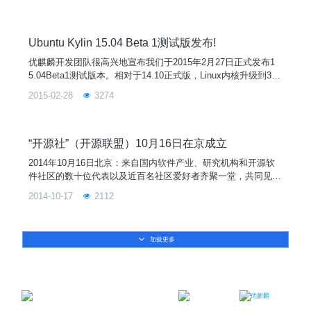
关键组件、集成应用、中文化等进行更详细的测试以及bug修
复。相对于14.10正式版，累计修复了60多个Bug；更新了系统
主题，系统内核升级到3.19.0；用户桌面环境的启动器上默认支
持“本地集成菜单&
Ubuntu Kylin 15.04 Beta 1测试版发布!
优麒麟开发团队很高兴地宣布我们于2015年2月27日正式发布1
5.04Beta1测试版本。相对于14.10正式版，Linux内核升级到3.1
8.0，用户桌面环境默认支持“本地集成菜单”和“单击最小化”两个
2015-02-28
3274
特性，更利于Windows用户使用Unity用户界面；同时升级了软
件中心、优客助手、优客农历等特色应用并累计修复了50多个B
ug，优客助手2.0版本
“开源社”（开源联盟）10月16日在京成立
2014年10月16日北京：来自国内软件产业、研究机构和开源软
件社区的数十位代表以及近百名社区爱好者齐聚一堂，共同见证
了由中国支持开源的企业、社区及个人所组成的开源联盟
2014-10-17
2112
——“开源社”的成立。“开源社”旨在携手国内社区、企业、高校
及政府相关机构，共同促进中国开源社区成为全球开源软件的积
极参与者和贡献者，并推动开源软件生态体系的健
加载更多