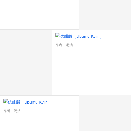
作者：汤洁
作者：汤洁