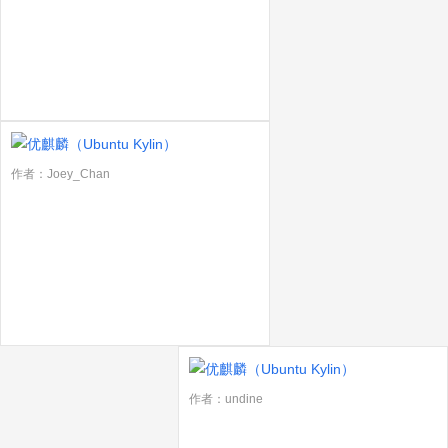
作者：Joey_Chan
作者：undine