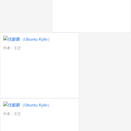
作者：王迁
作者：王迁