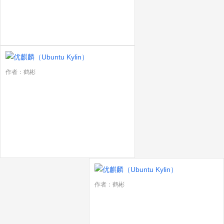
作者：鹤彬
作者：鹤彬