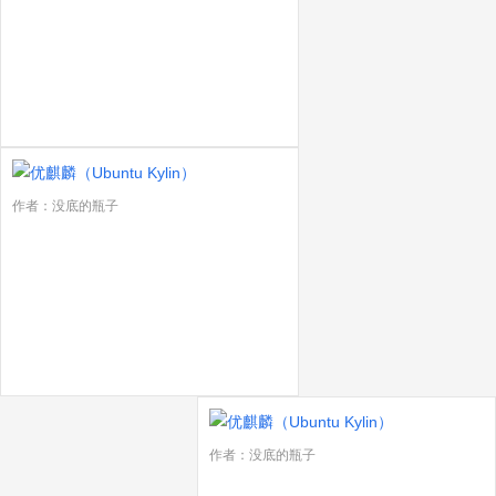
作者：没底的瓶子
作者：没底的瓶子