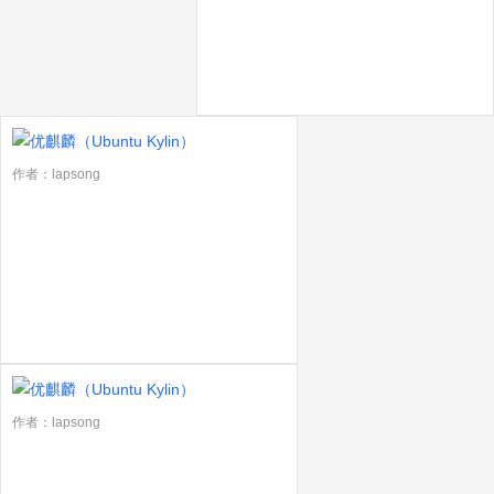
作者：lapsong
作者：lapsong