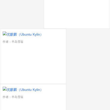
作者：半岛雪翁
作者：半岛雪翁