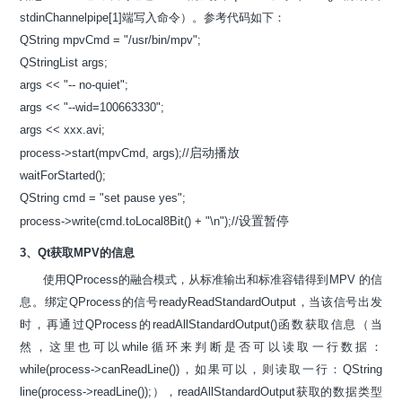
stdinChannelpipe[1]端写入命令）。参考代码如下：
QString mpvCmd = "/usr/bin/mpv";
QStringList args;
args << "-- no-quiet";
args << "--wid=100663330";
args << xxx.avi;
启动播放
process->start(mpvCmd, args);//
waitForStarted();
QString cmd = "set pause yes";
设置暂停
process->write(cmd.toLocal8Bit() + "\n");//
3、Qt获取MPV的信息
使用QProcess的融合模式，从标准输出和标准容错得到MPV 的信
息。绑定QProcess的信号readyReadStandardOutput，当该信号出发
时，再通过QProcess的readAllStandardOutput()函数获取信息（当
然，这里也可以while循环来判断是否可以读取一行数据：
while(process->canReadLine())，如果可以，则读取一行：QString
line(process->readLine());），readAllStandardOutput获取的数据类型