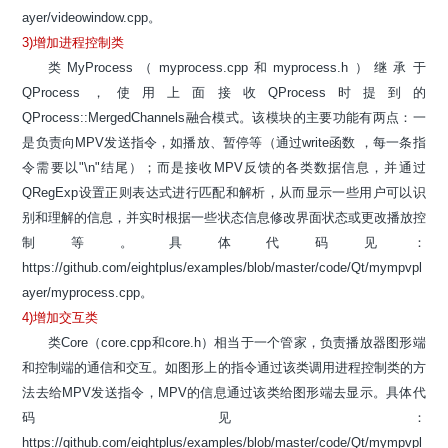
ayer/videowindow.cpp。
3)增加进程控制类
类MyProcess（myprocess.cpp和myprocess.h）继承于
QProcess，使用上面接收QProcess时提到的
QProcess::MergedChannels融合模式。该模块的主要功能有两点：一
是负责向MPV发送指令，如播放、暂停等（通过write函数 ，每一条指
令需要以"\n"结尾）；而是接收MPV反馈的各类数据信息，并通过
QRegExp设置正则表达式进行匹配和解析，从而显示一些用户可以识
别和理解的信息，并实时根据一些状态信息修改界面状态或更改播放控
制等。具体代码见：
https://github.com/eightplus/examples/blob/master/code/Qt/mympvpl
ayer/myprocess.cpp。
4)增加交互类
类Core（core.cpp和core.h）相当于一个管家，负责播放器图形端
和控制端的通信和交互。如图形上的指令通过该类调用进程控制类的方
法去给MPV发送指令，MPV的信息通过该类给图形端去显示。具体代
码见：
https://github.com/eightplus/examples/blob/master/code/Qt/mympvpl