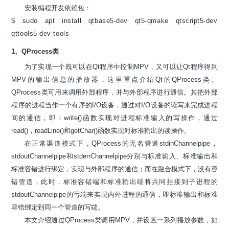
安装编程开发依赖包：
$ sudo apt install qtbase5-dev qt5-qmake qtscript5-dev
qttools5-dev-tools
1、QProcess类
为了实现一个既可以在Qt程序中控制MPV，又可以让Qt程序得到
MPV的输出信息的播放器，这里重点介绍Qt的QProcess类。
QProcess类可用来调用外部程序，并与外部程序进行通信。其把外部
程序的进程当作一个有序的I/O设备，通过对I/O设备的读写来完成进程
间的通信，即：write()函数实现对进程标准输入的写操作，通过
read()，readLine()和getChar()函数实现对标准输出的读操作。
在正常渠道模式下，QProcess的无名管道stdinChannelpipe，
stdoutChannelpipe和stderrChannelpipe分别与标准输入、标准输出和
标准容错进行绑定，实现与外部程序的通信；而在融合模式下，没有容
错管道，此时，标准容错端和标准输出端将共同挂接到子进程的
stdoutChannelpipe的写端来实现内外进程的通信，即标准输出和标准
容错绑定到同一个管道的写端。
本文介绍通过QProcess类调用MPV，并设置一系列播放参数，如