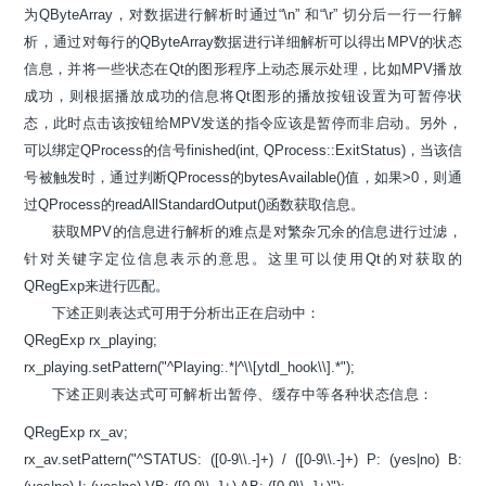
为QByteArray，对数据进行解析时通过“\n” 和“\r” 切分后一行一行解
析，通过对每行的QByteArray数据进行详细解析可以得出MPV的状态
信息，并将一些状态在Qt的图形程序上动态展示处理，比如MPV播放
成功，则根据播放成功的信息将Qt图形的播放按钮设置为可暂停状
态，此时点击该按钮给MPV发送的指令应该是暂停而非启动。另外，
可以绑定QProcess的信号finished(int, QProcess::ExitStatus)，当该信
号被触发时，通过判断QProcess的bytesAvailable()值，如果>0，则通
过QProcess的readAllStandardOutput()函数获取信息。
获取MPV的信息进行解析的难点是对繁杂冗余的信息进行过滤，
针对关键字定位信息表示的意思。这里可以使用Qt的对获取的
QRegExp来进行匹配。
下述正则表达式可用于分析出正在启动中：
QRegExp rx_playing;
rx_playing.setPattern("^Playing:.*|^\\[ytdl_hook\\].*");
下述正则表达式可可解析出暂停、缓存中等各种状态信息：
QRegExp rx_av;
rx_av.setPattern("^STATUS: ([0-9\\.-]+) / ([0-9\\.-]+) P: (yes|no) B: