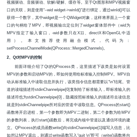
视频驱动、音频驱动、软解/硬解、缓存等。至于Qt图形和MPV视频窗
口的关联，则是使用“--wid widget->winId()”进行绑定，通过winId()可以
获得一个数字，其中widget是一个QWidget对象，这样将界面上一个窗
口的句柄给了MPV，即视频输出定位到了widget窗体部件中（wid为
MPV指定了输入窗口，-wid参数只在X11、directX和OpenGL中适
用）。本文推荐使用融合模式，代码为：
setProcessChannelMode(QProcess::MergedChannels)。
2、Qt对MPV的控制
前面详细介绍了Qt的QProcess类，这里描述下该类是如何设置
MPV的参数和启动MPV的，即如何使用给标准输入控制MPV。MPV自
动从标准输入中读取信息并执行，该类指令信息都需要以“\n”结尾。管
道的读端描述符stdinChannelpipe[0]复制给了标准输入，即标准输入的
描述符也为stdinChannelpipe[0]，隐藏按照标准输入的描述符去读信息
就是到stdinChannelpipe所对应的管道中读取信息。QProcess的start()
函数将开启进程，第一个参数即为MPV二进制，第二个参数为给MPV
的参数列表，执行start()函数后，将完成内核中管道以及通信环境的建
立。QProcess的成员函数write()向stdinChannelpipe[1]端写入信息，比
如想让MPV退出，则通过write函数写入“quit \n”即可（write()函数将向