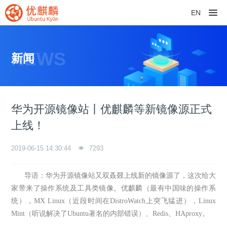
EN
NEWS
新闻
华为开源镜像站丨优麒麟等新镜像源正式
上线！
2019-06-15 14:30:44
7293
导语：华为开源镜像站又双叒叕上线新的镜像源了，这次给大
家带来了操作系统及工具类镜像。优麒麟（最有中国味的操作系
统），MX Linux（近段时间在DistroWatch上突飞猛进），Linux
Mint（听说解决了Ubuntu著名的内部错误）、Redis、HAproxy。