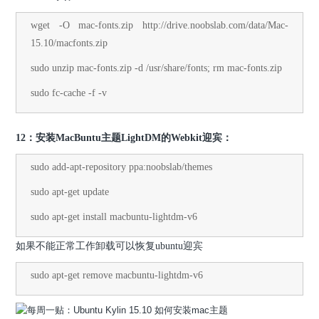
wget -O mac-fonts.zip http://drive.noobslab.com/data/Mac-
15.10/macfonts.zip
sudo unzip mac-fonts.zip -d /usr/share/fonts; rm mac-fonts.zip
sudo fc-cache -f -v
12：安装MacBuntu主题LightDM的Webkit迎宾：
sudo add-apt-repository ppa:noobslab/themes
sudo apt-get update
sudo apt-get install macbuntu-lightdm-v6
如果不能正常工作卸载可以恢复ubuntu迎宾
sudo apt-get remove macbuntu-lightdm-v6