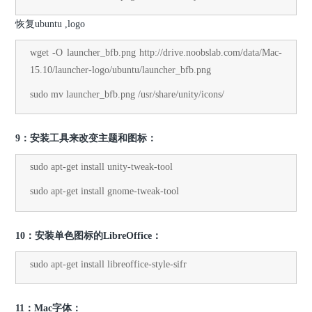
恢复ubuntu ,logo
wget -O launcher_bfb.png http://drive.noobslab.com/data/Mac-
15.10/launcher-logo/ubuntu/launcher_bfb.png
sudo mv launcher_bfb.png /usr/share/unity/icons/
9：安装工具来改变主题和图标：
sudo apt-get install unity-tweak-tool
sudo apt-get install gnome-tweak-tool
10：安装单色图标的LibreOffice：
sudo apt-get install libreoffice-style-sifr
11：Mac字体：