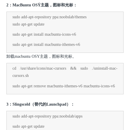
2：MacBuntu OSŸ主题，图标和光标：
sudo add-apt-repository ppa:noobslab/themes
sudo apt-get update
sudo apt-get install macbuntu-icons-v6
sudo apt-get install macbuntu-ithemes-v6
卸载macbuntu OSY主题，图标和光标。
cd /usr/share/icons/mac-cursors && sudo ./uninstall-mac-
cursors.sh
sudo apt-get remove macbuntu-ithemes-v6 macbuntu-icons-v6
3：Slingscold（替代的Launchpad）：
sudo add-apt-repository ppa:noobslab/apps
sudo apt-get update