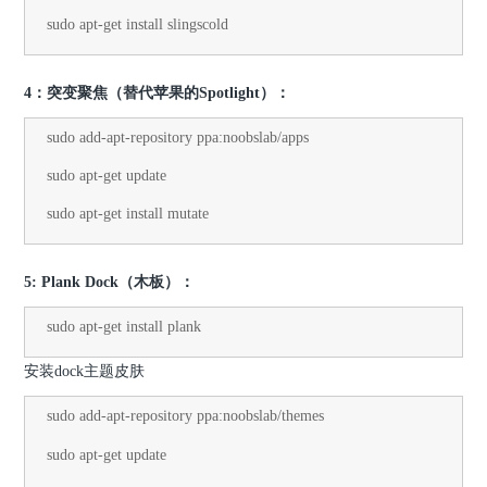
sudo apt-get install slingscold
4：突变聚焦（替代苹果的Spotlight）：
sudo add-apt-repository ppa:noobslab/apps
sudo apt-get update
sudo apt-get install mutate
5: Plank Dock（木板）：
sudo apt-get install plank
安装dock主题皮肤
sudo add-apt-repository ppa:noobslab/themes
sudo apt-get update