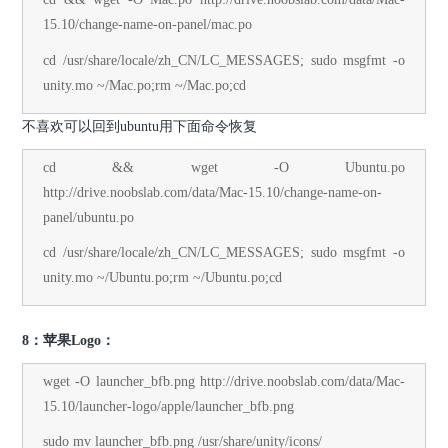
15.10/change-name-on-panel/mac.po
cd /usr/share/locale/zh_CN/LC_MESSAGES; sudo msgfmt -o
unity.mo ~/Mac.po;rm ~/Mac.po;cd
不喜欢可以回到ubuntu用下面命令恢复
cd && wget -O Ubuntu.po
http://drive.noobslab.com/data/Mac-15.10/change-name-on-
panel/ubuntu.po
cd /usr/share/locale/zh_CN/LC_MESSAGES; sudo msgfmt -o
unity.mo ~/Ubuntu.po;rm ~/Ubuntu.po;cd
8：苹果Logo：
wget -O launcher_bfb.png http://drive.noobslab.com/data/Mac-
15.10/launcher-logo/apple/launcher_bfb.png
sudo mv launcher_bfb.png /usr/share/unity/icons/