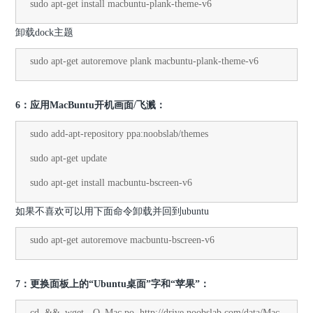
sudo apt-get install macbuntu-plank-theme-v6
卸载dock主题
sudo apt-get autoremove plank macbuntu-plank-theme-v6
6：应用MacBuntu开机画面/飞溅：
sudo add-apt-repository ppa:noobslab/themes
sudo apt-get update
sudo apt-get install macbuntu-bscreen-v6
如果不喜欢可以用下面命令卸载并回到ubuntu
sudo apt-get autoremove macbuntu-bscreen-v6
7：更换面板上的“Ubuntu桌面”字和“苹果”：
cd && wget -O Mac.po http://drive.noobslab.com/data/Mac-