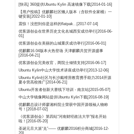
[快讯] 360提供Ubuntu Kylin 高速镜像下载[2014-01-16]
【用户投稿】优麒麟社区懒人版本（含软件全家桶）一
键安装[2022-01-10]
震惊！没想到你是这样的flatpak...[2017-07-14]
优客源创会在世界历史文化名城西安成功举行[2016-06-
01]
优客源创会在美丽的山城重庆成功举行[2016-06-01]
优麒麟16.04版本火热登场 天津麒麟共贺开源盛事
[2016-04-21]
优客源创会完美收官，两院士倾情支持[2016-06-17]
Ubuntu Kylin中山大学技术讲座成功举行[2013-12-06]
Ubuntu Kylin社区与长沙戴维营教育携手助力2014开源
夏令营高校推广[2014-06-21]
Ubuntu开发者创新大赛线下培训 - 南京站[2015-05-07]
中山大学镜像网站提供Ubuntu Kylin下载[2016-08-19]
优麒麟总设计师廖湘科院士荣获中国开源领袖人物称
号！[2018-07-02]
《优客源创会》第四站“河南财经政法大学”报名开始
啦！[2016-05-20]
圣诞元旦大派“兑”—— 优麒麟2016积分商城[2016-12-
20]