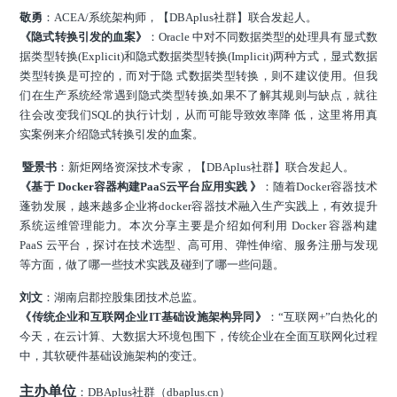
敬勇
：ACEA/系统架构师，【DBAplus社群】联合发起人。
《隐式转换引发的血案》
：Oracle 中对不同数据类型的处理具有显式数
据类型转换(Explicit)和隐式数据类型转换(Implicit)两种方式，显式数据
类型转换是可控的，而对于隐 式数据类型转换，则不建议使用。但我
们在生产系统经常遇到隐式类型转换,如果不了解其规则与缺点，就往
往会改变我们SQL的执行计划，从而可能导致效率降 低，这里将用真
实案例来介绍隐式转换引发的血案。
暨景书
：新炬网络资深技术专家，【DBAplus社群】联合发起人。
《基于 Docker容器构建PaaS云平台应用实践 》
：随着Docker容器技术
蓬勃发展，越来越多企业将docker容器技术融入生产实践上，有效提升
系统运维管理能力。本次分享主要是介绍如何利用 Docker 容器构建
PaaS 云平台，探讨在技术选型、高可用、弹性伸缩、服务注册与发现
等方面，做了哪一些技术实践及碰到了哪一些问题。
刘文
：湖南启郡控股集团技术总监。
《传统企业和互联网企业IT基础设施架构异同》
：“互联网+”白热化的
今天，在云计算、大数据大环境包围下，传统企业在全面互联网化过程
中，其软硬件基础设施架构的变迁。
主办单位
：DBAplus社群（dbaplus.cn）