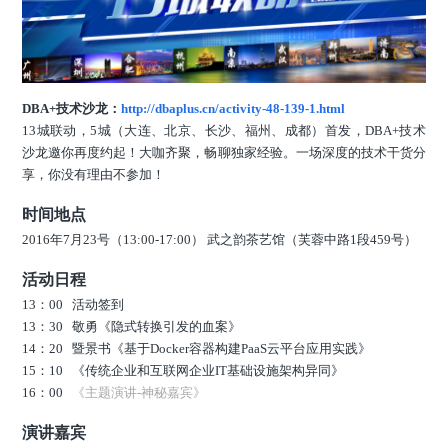
DBA+技术沙龙：
http://dbaplus.cn/activity-48-139-1.html
13城联动，5城（大连、北京、长沙、福州、成都）首发，DBA+技术
沙龙邀你再度约起！大咖齐聚，畅聊独家经验。一场深度的技术干货分
享，你没有理由不参加！
时间地点
2016年7月23号（13:00-17:00） 武之韵茶艺馆（芙蓉中路1段459号）
活动日程
13：00 活动签到
13：30 敬勇《隐式转换引发的血案》
14：20 暨景书《基于Docker容器构建PaaS云平台应用实践》
15：10 《传统企业和互联网企业IT基础设施架构异同》
16：00
《
主题演讲-神秘嘉宾
》
演讲嘉宾