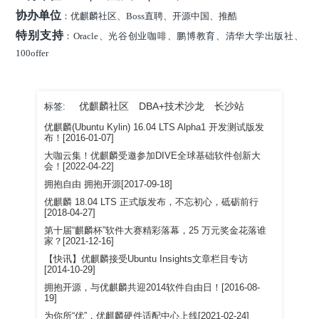
协办单位
：优麒麟社区、Boss直聘、开源中国、推酷
特别支持
：Oracle、光谷创业咖啡、鹏博教育、清华大学出版社、
100offer
优麒麟社区
DBA+技术沙龙
长沙站
标签:
优麒麟(Ubuntu Kylin) 16.04 LTS Alpha1 开发测试版发
布！[2016-01-07]
大咖云集！优麒麟受邀参加DIVE全球基础软件创新大
会！[2022-04-22]
拥抱自由 拥抱开源[2017-09-18]
优麒麟 18.04 LTS 正式版发布，不忘初心，砥砺前行
[2018-04-27]
第十届“麒麟杯”软件大赛精彩落幕，25 万元奖金花落谁
家？[2021-12-16]
【快讯】优麒麟接受Ubuntu Insights文章栏目专访
[2014-10-29]
拥抱开源，与优麒麟共迎2014软件自由日！[2016-08-
19]
为你所“优”，优麒麟硬件适配中心上线[2021-02-24]