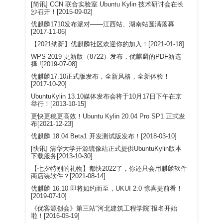
[简讯] CCN 联合实验室 Ubuntu Kylin 技术研讨会在长
沙召开！[2015-09-02]
优麒麟1710发布派对——江西站、湖南站圆满落幕
[2017-11-06]
【2021纳新】优麒麟社区欢迎你的加入！[2021-01-18]
WPS 2019 更新版（8722）发布，优麒麟的PDF新选
择 ![2019-07-08]
优麒麟17.10正式版发布，全新风格，全新体验！
[2017-10-20]
UbuntuKylin 13.10媒体发布会将于10月17日下午在京
举行！[2013-10-15]
更快更稳更高效！Ubuntu Kylin 20.04 Pro SP1 正式发
布[2021-12-23]
优麒麟 18.04 Beta1 开发测试版发布！[2018-03-10]
[快讯] 清华大学开源镜像站正式提供UbuntuKylin版本
下载服务[2013-10-30]
【七夕特别的礼物】都快2022了，你还只会用麒麟软件
商店装软件？[2021-08-14]
优麒麟 16.10 即将如约而至，UKUI 2.0 惊喜提前看！
[2019-07-10]
《优客源创会》第三站“河北建筑工程学院”报名开始
啦！[2016-05-19]