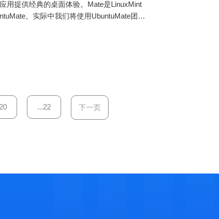
供经典的桌面体验。Mate是LinuxMint
Mate。实际中我们将使用UbuntuMate团队
20
...22
下一页