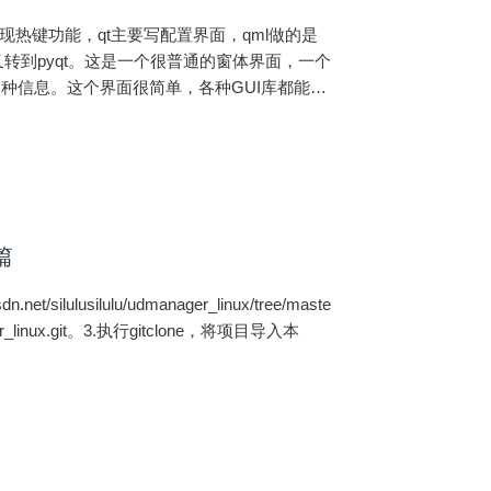
lib实现热键功能，qt主要写配置界面，qml做的是
来又转到pyqt。这是一个很普通的窗体界面，一个
，输入各种信息。这个界面很简单，各种GUI库都能实
篇
ulusilulu/udmanager_linux/tree/maste
anager_linux.git。3.执行gitclone，将项目导入本