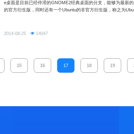
e桌面是目前已经停滞的GNOME2经典桌面的分支，能够为最新的应用提
的官方衍生版，同时还有一个Ubuntu的非官方衍生版，称之为Ubuntu
提供的软件包来安装Mate桌面，但
2014-08-25
14047
15
16
17
18
19