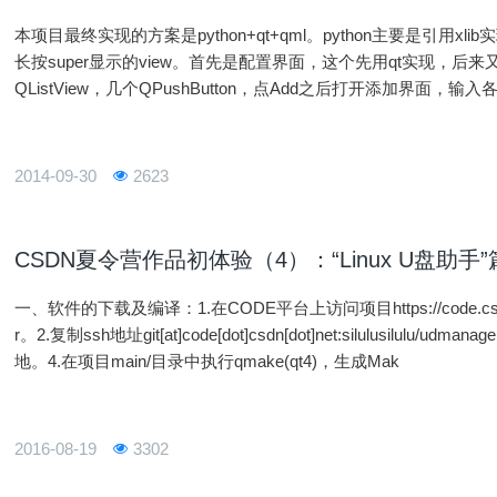
本项目最终实现的方案是python+qt+qml。python主要是引用x
长按super显示的view。首先是配置界面，这个先用qt实现，后
QListView，几个QPushButton，点Add之后打开添加界面
现，选择pyqt的话生成配置文件比较方
2014-09-30
2623
CSDN夏令营作品初体验（4）：“Linux U盘助手”
一、软件的下载及编译：1.在CODE平台上访问项目https://code.csdn.net/sil
r。2.复制ssh地址git[at]code[dot]csdn[dot]net:silulusilulu/udm
地。4.在项目main/目录中执行qmake(qt4)，生成Mak
2016-08-19
3302