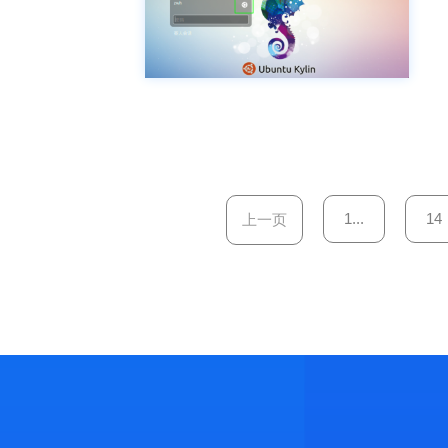
1...
14
上一页