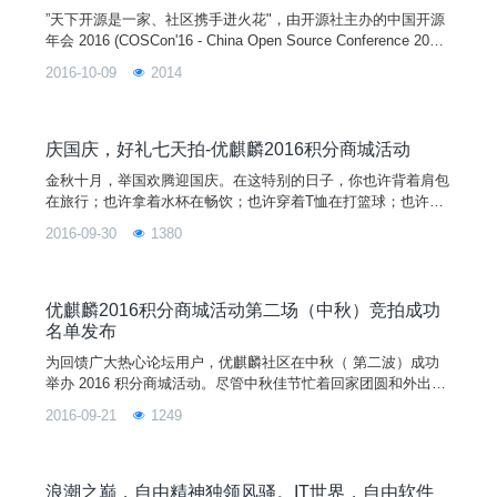
”天下开源是一家、社区携手迸火花"，由开源社主办的中国开源
年会 2016 (COSCon'16 - China Open Source Conference 2016)
即将于今年10月15日-16日在北京举办。多个会场同时进行”操作
2016-10-09
2014
系统分会场“、”云计算分会场“、”开源治理分会场“、”大数据分会
场“、”前沿(新)技术分会场“。作为开源社的核心成员优麒麟社
区，优麒麟核心开发者刘易在”操作系统分会场“上主题分享《Lin
ux启动管理器对比及启动性能优化方法》。
庆国庆，好礼七天拍-优麒麟2016积分商城活动
金秋十月，举国欢腾迎国庆。在这特别的日子，你也许背着肩包
在旅行；也许拿着水杯在畅饮；也许穿着T恤在打篮球；也许拿
着笔记本在做笔记；也许在鼠标垫上滚动鼠标玩游戏。无论你在
2016-09-30
1380
哪里，在做什么，登录优麒麟积分商城，就可以拍到你想要的限
量版纪念品哟！ 本次活动得到了 Ubuntu、开源中国、FireFox
等合作伙伴的大力支持。竞拍礼品有T恤、抱枕、水杯、肩包、
帽子、笔记本、鼠标垫等。10件豪礼超值竞拍，更有明信片和徽
优麒麟2016积分商城活动第二场（中秋）竞拍成功
章每人赠送。优客们，七夕没拍到，中秋也没拍到怎么办？没关
名单发布
系！国庆在等你，赶紧来拍吧，数量有限，机会不可错过！
为回馈广大热心论坛用户，优麒麟社区在中秋（ 第二波）成功
举办 2016 积分商城活动。尽管中秋佳节忙着回家团圆和外出旅
游，但仍然不忘上积分商城“围观”和踊跃参与。由 Ubuntu、开源
2016-09-21
1249
中国、FireFox 等合作伙伴赞助的纪念品，连同优麒麟纪念品在
有钱（麒麟币）就任性和紧张而激烈的情况下被抢拍一空。最后
一波（国庆）积分商城活动还将继续举行，敬请关注官方网站、
微博、微信等媒体及社交工具。
浪潮之巅，自由精神独领风骚。IT世界，自由软件