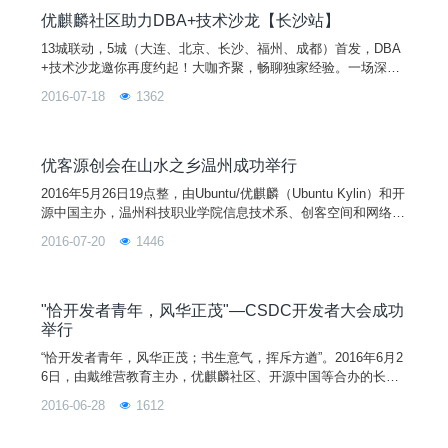
进入活动
优麒麟社区助力DBA+技术沙龙【长沙站】
13城联动，5城（大连、北京、长沙、福州、成都）首发，DBA
+技术沙龙邀你再度约起！大咖齐聚，畅聊独家经验。一场深度
的技术干货分享。你没有理由不参加！！！时间地点2016年7月
2016-07-18
1362
23号（13:00-17:00） 武之韵茶艺馆（芙蓉中路1段459号）活动
日程13：00 活动签到13：30 敬勇《隐式转换引发的血案》1
4：20 暨景
优客源创会在山水之乡温州成功举行
2016年5月26日19点整，由Ubuntu/优麒麟（Ubuntu Kylin）和开
源中国主办，温州科技职业学院信息技术系、创客空间和网络应
用工作室承办的《优客源创会-温州站》在温州科技职业学院1号
2016-07-20
1446
实训楼307机房成功举行。竹深树密虫鸣处，时有微凉不是风。
在仲夏的温州，18点30还能看到太阳的余辉，微风拂过，气温
已不似白天那样闷热，坐落在会昌湖边上的温州科技职业学院有
着得天独厚的乘凉优势。优客们就
"恰开发者青年，风华正茂"—CSDC开发者大会成功
举行
“恰开发者青年，风华正茂；书生意气，挥斥方遒”。2016年6月2
6日，由戴维营教育主办，优麒麟社区、开源中国等合办的长沙
每月一度的《CSDC开发者大会》在长沙高新区麓谷企业广场成
2016-06-28
1612
功举行。50位来自长沙企业、高校、社区的开发者们热情奔放，
劲头十足的相聚在一起，对移动互联网iOS、Android、云计算后