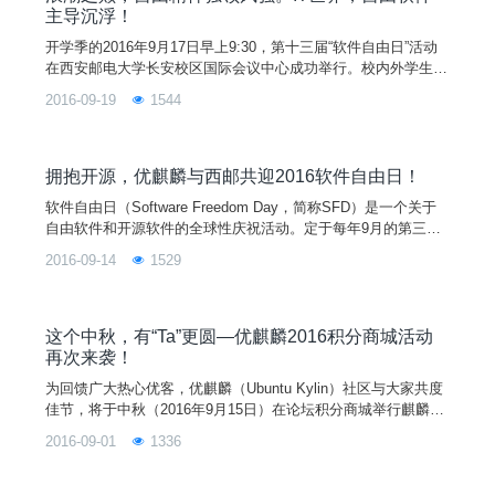
主导沉浮！
开学季的2016年9月17日早上9:30，第十三届“软件自由日”活动
在西安邮电大学长安校区国际会议中心成功举行。校内外学生、
开源爱好者、老师、企业嘉宾一共约600人参加了本次活动。浪
2016-09-19
1544
潮之巅，自由精神独领风骚。IT世界，自由软件主导沉浮！
拥抱开源，优麒麟与西邮共迎2016软件自由日！
软件自由日（Software Freedom Day，简称SFD）是一个关于
自由软件和开源软件的全球性庆祝活动。定于每年9月的第三个
星期六举行，其目的是向公众推广和宣传自由/开源软件精神。
2016-09-14
1529
为迎接今年的软件自由日活动，优麒麟社区将以主题演讲、协
办、赞助等多种形式参与多所高校的自由软件日活动。本次由西
邮Linux兴趣小组发起的软件自由日西安站，优麒麟社区/国防科
技大学马俊博士将与大家分享《优麒麟操作系统实践与体会》。
这个中秋，有“Ta”更圆—优麒麟2016积分商城活动
再次来袭！
为回馈广大热心优客，优麒麟（Ubuntu Kylin）社区与大家共度
佳节，将于中秋（2016年9月15日）在论坛积分商城举行麒麟币
竞拍活动。本次活动得到了 Ubuntu、开源中国、FireFox 等合
2016-09-01
1336
作伙伴的大力支持。竞拍礼品有实用水杯、运动T恤、毛毡肩
包、超大鼠标垫、精美明信片等。10件豪礼超值竞拍。优客们，
浪漫七夕，让我们为爱竞拍到底，数量有限，机会不可错过！