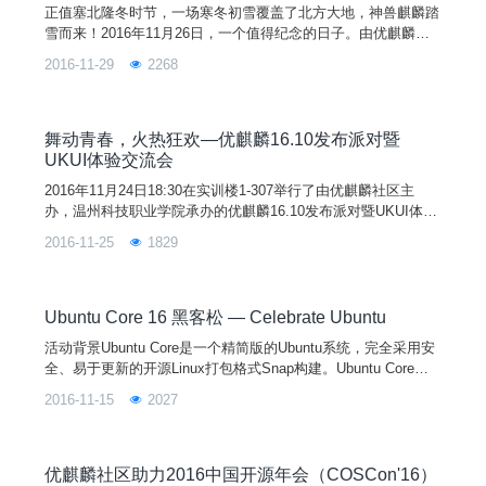
正值塞北隆冬时节，一场寒冬初雪覆盖了北方大地，神兽麒麟踏
雪而来！2016年11月26日，一个值得纪念的日子。由优麒麟社
区主办，GSTeam承办的优麒麟 16.10 发布派对暨 UKUI 体验交
2016-11-29
2268
流会，在今天下午1点30分于濮阳职业技术学院（河南大学濮阳
工学院）计算机南楼三楼校企合作班多媒体教室如期举行。
舞动青春，火热狂欢—优麒麟16.10发布派对暨
UKUI体验交流会
2016年11月24日18:30在实训楼1-307举行了由优麒麟社区主
办，温州科技职业学院承办的优麒麟16.10发布派对暨UKUI体验
交流会。十一月的末尾，寒风吹在人的脸上，冷飕飕的，不自觉
2016-11-25
1829
的裹紧了身上的衣服。然而优麒麟的发布派对现场却是异常火
热，大家都积极的参与进来，玩的很嗨。派对一开始，主持人洪
伟飞就对接下来的派对流程和中间的游戏环节作了一番独特风趣
的开场，及欢迎倪礼豪（网络教研室教师，高级工
Ubuntu Core 16 黑客松 — Celebrate Ubuntu
活动背景Ubuntu Core是一个精简版的Ubuntu系统，完全采用安
全、易于更新的开源Linux打包格式Snap构建。Ubuntu Core针
对生产环境从头开始设计，并在安全性和易维护性方面进行了优
2016-11-15
2027
化。同时，Ubuntu Core为快速打造物联网设备和嵌入式设备提
供了一个安全的支持平台。为了庆祝Ubuntu Core 16正式发布，
特此专为欲在IoT领域大展拳脚的各路开发高手，创客团队举办
Ub
优麒麟社区助力2016中国开源年会（COSCon'16）