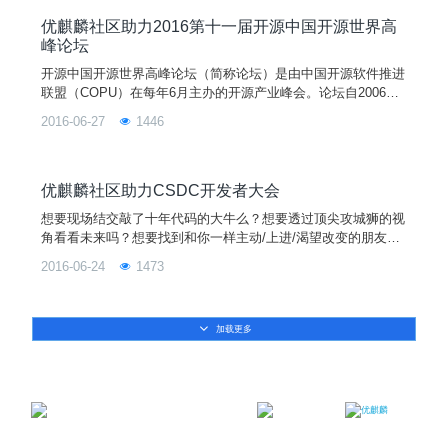
台与物联网智能硬件、HTML5/CSS3/Javascript前端和全栈方向
开发学习、交流、探讨、进步。
优麒麟社区助力2016第十一届开源中国开源世界高
峰论坛
开源中国开源世界高峰论坛（简称论坛）是由中国开源软件推进
联盟（COPU）在每年6月主办的开源产业峰会。论坛自2006年
起已成功举办了十届，是我国开源界一年一度的嘉年华盛会，也
2016-06-27
1446
是具有深远影响的国际学术论坛。在政府有关部门和社会各界的
支持下，论坛有力促进开源社区、企业、院校、科研机构、用户
之间的相互交流与合作，促进中外开源社区和产业界的相互了解
与学习，推动开源软件在中国和全球的发展。同时为开源志愿
优麒麟社区助力CSDC开发者大会
者、
想要现场结交敲了十年代码的大牛么？想要透过顶尖攻城狮的视
角看看未来吗？想要找到和你一样主动/上进/渴望改变的朋友
吗？在CSDC，你可以学习移动端开发的新技术，加深对后台开
2016-06-24
1473
发的认知，切磋技术,结识志同道合的职业搭档，认识同行,找到
称心如意的工作!时间地点2016年6月26日14:00 ～2016年6月26
日17:30 湖南长沙高新区文轩路27号麓谷企业广场C2栋1楼进入
加载更多
报名：http://www.h
邮箱：contact@ukylin.com
微信公众号
微博