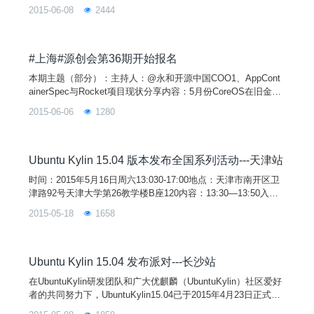
移动互联网俱乐部、东南I++俱乐部、南航纸飞机、南大网易俱
2015-06-08
2444
乐部联合承办的“优麒麟（ Ubuntu Kylin ）15.04 发布派对-南京
站”在南信大成功举行。100多名来自南京各大高校的 Linux 爱好
者相聚在活动现场。同时活动得到 DaoCloud、七牛云存储、Ala
uda.cn、FireFox、开源社、开源中国、CSDN、GitCafe、Ubun
#上海#源创会第36期开始报名
tu、CCN 开源实验室及中国开源软件推进联盟( COPU )等组织
本期主题（部分）：主持人：@永和开源中国COO1、AppCont
和公司的大力支持。
ainerSpec与Rocket项目现状分享内容：5月份CoreOS在旧金山
举行了第一次CoreOSFest会议，Google/Redhat/VMware宣布支
2015-06-06
1280
持Rocket容器标准，Docker标准和生态面临挑战。本次分享从
生态和社区角度介绍当前容器技术的现状与发展，重点介绍App
ContainerSpec与Rocket项目情况和未
Ubuntu Kylin 15.04 版本发布全国系列活动---天津站
时间：2015年5月16日周六13:030-17:00地点：天津市南开区卫
津路92号天津大学第26教学楼B座120内容：13:30—13:50入场
签到，发放抽奖号码13:50—14:00主持人介绍14:00—15:30主题
2015-05-18
1658
分享A、《Ubuntu/UbuntuKylin15.04介绍及启动机制技术分享》
（优麒麟罗磊，30分钟）B、《Container&Co
Ubuntu Kylin 15.04 发布派对---长沙站
在UbuntuKylin研发团队和广大优麒麟（UbuntuKylin）社区爱好
者的共同努力下，UbuntuKylin15.04已于2015年4月23日正式发
布，面向全国的版本发布系列活动正式启动啦!本站活动（长沙