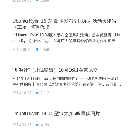
2015-05-08
1859
站）由优麒麟（UbuntuKylin）社区主办，MozillaFirefox（火狐
社区）、开源社、开源中国、CSDN、Ubuntu、GitCafe、华
为、超图、Linux伊甸园等开源组织和
Ubuntu Kylin 15.04 版本发布全国系列活动天津站
（主场）讲师招募
「Ubuntu Kylin 15.04版本发布全国系列活动」是由优麒麟（Ub
untu Kylin）社区主办，旨与广大优麒麟爱好者共同分享和庆祝
该版本发布。Ubuntu Kylin 15.04 版本发布全国系列活动之天津
2016-08-19
1468
站（主场）将于2015年5月16日在天津举行，现面向所有开源爱
好者招募讲师！
“开源社”（开源联盟）10月16日在京成立
2014年10月16日北京：来自国内软件产业、研究机构和开源软
件社区的数十位代表以及近百名社区爱好者齐聚一堂，共同见证
了由中国支持开源的企业、社区及个人所组成的开源联盟
2014-10-17
2112
——“开源社”的成立。“开源社”旨在携手国内社区、企业、高校
及政府相关机构，共同促进中国开源社区成为全球开源软件的积
极参与者和贡献者，并推动开源软件生态体系的健
Ubuntu Kylin 14.04 壁纸大赛5幅最佳图片
2014-03-28
4169