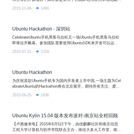
的设计理念，通过定制本地化的桌面用户环境以及开发满足广大
2015-11-06
1490
中文用户特定需求的应用软件来提供细腻的中文用户体验，做更
有中国特色的操作系统。优麒麟操作系统是以Ubuntu操作系统
为参考，得到来自Debian、Ubuntu、LUPA及各地Linux用户组
等国内外众多社区爱好者的广泛参
Ubuntu Hackathon - 深圳站
CelebrateUbuntu手机黑客马拉松又一场Ubuntu手机黑客马拉松
即将拉开帷幕。参加团队需要使用UbuntuSDK来开发可以运行
在Ubuntu手机上的应用，在现场展示之后，每个团队都将有机
2015-07-31
2159
会获得丰富的奖品。作品如果巧妙的结合了Iot元素有机会获得
特别奖励。我们依然会有技术指导们现场助阵，协助解决技术上
可能遇到的疑难问题。活动详情：活动时间：2015年8月22日-2
3日地点：深圳市福田保税
Ubuntu Hackathon
为庆祝首款Ubuntu手机专为国内开发者上市中国,一场主题为Cel
ebrateUbuntu的Hackathon将在北京展开。期待所有关注、爱
好、使用Ubuntu的开发者们能一起“并肩作战”30多小时，用你们
2015-06-25
1836
的创意和才华一起CelebrateUbuntu！本次活动，将开启国内Ub
untu首场Hackathon活动。Hackathon期间通过使用UbuntuSDK
开发的作品，通
Ubuntu Kylin 15.04 版本发布派对-南京站全程回顾
【卢惠健来电】2015年6月5日下午，由优麒麟社区和南京信息
工程大学计算机与软件学院联合主办，南信大多火工作室、南邮