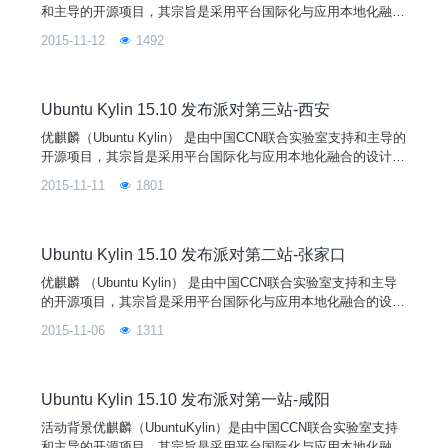
和主导的开源项目，其宗旨是采用平台国际化与应用本地化融合
的设计理念，通过定制本地化的桌面用户环境以及开发满足广大
2015-11-12
1492
中文用户特定需求的应用软件来提供细腻的中文用户体验，做最
有中国特色的操作系统。UbuntuKylin操作系统是以Ubuntu操作
系统为参考，得到来自Debian、Ubuntu、LUPA及各地Linux用
户组等国内外众多社
Ubuntu Kylin 15.10 发布派对第三站-西安
优麒麟（Ubuntu Kylin） 是由中国CCN联合实验室支持和主导的
开源项目，其宗旨是采用平台国际化与应用本地化融合的设计理
念，通过定制本地化的桌面用户环境以及开发满足广大中文用户
2015-11-11
1801
特定需求的应用软件来提供细腻的中文用户体验，做最有中国特
色的操作系统。 Ubuntu Kylin 操作系统是以 Ubuntu 操作系统为
参考，得到来自 Debian、Ubuntu、LUPA 及各地Linux用户组等
国内外众多社区爱好者的广泛参与和热情支持。
Ubuntu Kylin 15.10 发布派对第二站-张家口
优麒麟 （Ubuntu Kylin） 是由中国CCN联合实验室支持和主导
的开源项目，其宗旨是采用平台国际化与应用本地化融合的设计
理念，通过定制本地化的桌面用户环境以及开发满足广大中文
2015-11-06
1311
用户特定需求的应用软件来提供细腻的中文用户体验，做最有中
国特色的操作系统。 Ubuntu Kylin 操作系统是以 Ubuntu 操作系
统为参考，得到来自 Debian、Ubuntu、LUPA 及各地Linux用户
组等国内外众多社区爱好者的广泛参与和热情支持
Ubuntu Kylin 15.10 发布派对第一站-咸阳
活动背景优麒麟（UbuntuKylin）是由中国CCN联合实验室支持
和主导的开源项目，其宗旨是采用平台国际化与应用本地化融合