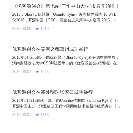
中的趣闻趣事！
《优客源创会》第七站“广州中山大学”报名开始啦！
2016，Ubuntu/优麒麟（Ubuntu Kylin）发布操作系统 16.04 LT
S;2016，开源中国（OSC）源创会进入第6年的巡回;2016，Ubu
ntu/优麒麟发布派对+开源中国源创会=优客源创会。两家首次共
2016-06-03
1610
同主办的线下技术交流活动“优客源创会"正在火热的举行中，第
六站在历史悠久、文化灿烂的国都北京举行。业内一线大牛刘晓
东、周凯、徐亮等来到活动现场与大家交流和分享技术成果，
优客源创会在黄河之都郑州成功举行
2016年5月25日晚，由优麒麟（Ubuntu Kylin)和开源中国主办，
河南财经政法大学CSDN社团承办的《优客源创会-郑州站》在第
一教学楼220成功举行。
2016-06-01
1945
优客源创会在塞外明珠张家口成功举行
2016年5月21日晚6：30，由Ubuntu/优麒麟（Ubuntu Kylin）和
开源中国主办，河北建筑工程学院网络技术创新小组承办的《优
客源创会-张家口站》在河北建筑工程学院副教学楼a110阶梯教
2016-06-01
1553
室成功举行。时值五月，虽无“大漠孤烟直，长河落日圆”的诗
意，却有阵阵清风，飘扬柳絮和已然可朦胧感受的夏日气息。随
着时间的临近，优客们陆续进入会场，现场的气氛也逐渐热闹起