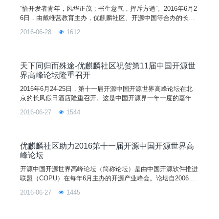
“恰开发者青年，风华正茂；书生意气，挥斥方遒”。2016年6月2
6日，由戴维营教育主办，优麒麟社区、开源中国等合办的长沙
每月一度的《CSDC开发者大会》在长沙高新区麓谷企业广场成
2016-06-28
1612
功举行。50位来自长沙企业、高校、社区的开发者们热情奔放，
劲头十足的相聚在一起，对移动互联网iOS、Android、云计算后
台与物联网智能硬件、HTML5/CSS3/Javascript前端和全栈方向
开发学习、交流、探讨、进步。
天下同归而殊途-优麒麟社区祝贺第11届中国开源世
界高峰论坛隆重召开
2016年6月24-25日，第十一届开源中国开源世界高峰论坛在北
京的长风假日酒店隆重召开。这是中国开源界一年一度的嘉年华
盛会，来自全国几十家开源软件推进联盟（COPU）成员上百名
2016-06-27
1544
开源产业界、技术界的专家、学者以及开源技术开发者、爱好者
云集一堂，总结、交流、共享开源软件在国内外发展的趋势，以
及在开发、创新、测试、发布、应用、服务、协作、教育、培训
等开源生态系统诸多环节的论点和经验。优麒麟社区刘明作为
优麒麟社区助力2016第十一届开源中国开源世界高
峰论坛
开源中国开源世界高峰论坛（简称论坛）是由中国开源软件推进
联盟（COPU）在每年6月主办的开源产业峰会。论坛自2006年
起已成功举办了十届，是我国开源界一年一度的嘉年华盛会，也
2016-06-27
1445
是具有深远影响的国际学术论坛。在政府有关部门和社会各界的
支持下，论坛有力促进开源社区、企业、院校、科研机构、用户
之间的相互交流与合作，促进中外开源社区和产业界的相互了解