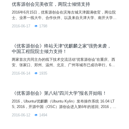
与学习，推动开源软件在中国和全球的发展。同时为开源志愿
优客源创会完美收官，两院士倾情支持
者、
2016年6月15日，优客源创会在滨海古城天津圆满收官，两位院
士、业界一线大牛、合作伙伴、以及来自天津大学、南开大学、
天津电子信息职业技术学院等高校近100名开源爱好者参加了这
2016-06-17
1798
次活动，齐聚天津麒麟大厦一楼“优麒麟之家”，分享优麒麟操作
系统新特性以以及国际上领先的开源软件的发展趋势。 中国工
程院院士、中科院计算所研究员倪光南致辞，倪院士畅想10年前
第一款国产自主操作系统“银河麒麟”面世到如
《优客源创会》终站天津“优麒麟之家”强势来袭，
中国工程院院士倾力支持！
两家首次共同主办的线下技术交流活动“优客源创会“在重庆、西
安、张家口、郑州、温州、北京、广州等城市已成功举行。6月1
5日终站天津“优麒麟之家”强势来袭。本次活动嘉宾阵容强大，
2016-06-14
1935
除有余杰、周凯等业内一线大牛与大家交流和分享技术成果外，
更有倪院士、廖院士及天大、南开高校领导与大家共聚”优客源
创会“！
《优客源创会》第八站“四川大学”报名开始啦！
2016，Ubuntu/优麒麟（Ubuntu Kylin）发布操作系统 16.04 LT
S; 2016，开源中国（OSC）源创会进入第6年的巡回; 2016，U
buntu/优麒麟发布派对+开源中国源创会=优客源创会。 两家首
2016-06-12
1494
次共同主办的线下技术交流活动“优客源创会"正在火热的举行
中，第八站在天府之国成都举行。业内一线大牛余杰、罗雅新、
刘晓国等来到活动现场与大家交流和分享技术成果，和开发过程