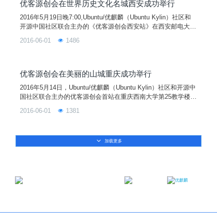
来。活动于6:30准时开始，首先
优客源创会在世界历史文化名城西安成功举行
2016年5月19日晚7:00,Ubuntu/优麒麟（Ubuntu Kylin）社区和
开源中国社区联合主办的《优客源创会西安站》在西安邮电大学
长安校区东区教学楼FF305如期举行，西安邮电大学计算机学院
2016-06-01
1486
教授、西邮Linux兴趣小组指导老师陈莉君、王小银老师和来自
优麒麟核心开发者夏若冰、开源中国码云负责人周凯、Thought
Works学院资深讲师林文军，以及西邮Linux兴趣小组成员和来
自校内外的开源爱好者共100多人一起参与了这次活动。
优客源创会在美丽的山城重庆成功举行
2016年5月14日，Ubuntu/优麒麟（Ubuntu Kylin）社区和开源中
国社区联合主办的优客源创会首站在重庆西南大学第25教学楼1
320如期举行。虽然当天重庆天气阴雨绵绵，但也无法浇灭优客
2016-06-01
1381
们的热情。数十位优客冒雨前来，让我们感受到了重庆的热
情。 9:30活动准时开始，主持人介绍活动背景和到场嘉宾，现
场气氛热烈。 第一个主题是由优麒麟项目开发负责人张超带来
加载更多
的《Ubunt
邮箱：contact@ukylin.com
微信公众号
微博