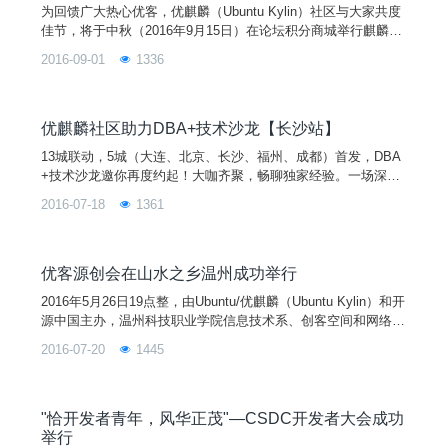
为回馈广大热心优客，优麒麟（Ubuntu Kylin）社区与大家共度
佳节，将于中秋（2016年9月15日）在论坛积分商城举行麒麟币
竞拍活动。本次活动得到了 Ubuntu、开源中国、FireFox 等合
2016-09-01
1336
作伙伴的大力支持。竞拍礼品有实用水杯、运动T恤、毛毡肩
包、超大鼠标垫、精美明信片等。10件豪礼超值竞拍。优客们，
浪漫七夕，让我们为爱竞拍到底，数量有限，机会不可错过！
进入活动
优麒麟社区助力DBA+技术沙龙【长沙站】
13城联动，5城（大连、北京、长沙、福州、成都）首发，DBA
+技术沙龙邀你再度约起！大咖齐聚，畅聊独家经验。一场深度
的技术干货分享。你没有理由不参加！！！时间地点2016年7月
2016-07-18
1361
23号（13:00-17:00） 武之韵茶艺馆（芙蓉中路1段459号）活动
日程13：00 活动签到13：30 敬勇《隐式转换引发的血案》1
4：20 暨景
优客源创会在山水之乡温州成功举行
2016年5月26日19点整，由Ubuntu/优麒麟（Ubuntu Kylin）和开
源中国主办，温州科技职业学院信息技术系、创客空间和网络应
用工作室承办的《优客源创会-温州站》在温州科技职业学院1号
2016-07-20
1445
实训楼307机房成功举行。竹深树密虫鸣处，时有微凉不是风。
在仲夏的温州，18点30还能看到太阳的余辉，微风拂过，气温
已不似白天那样闷热，坐落在会昌湖边上的温州科技职业学院有
着得天独厚的乘凉优势。优客们就
"恰开发者青年，风华正茂"—CSDC开发者大会成功
举行