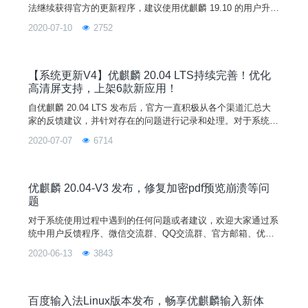
法继续获得官方的更新程序，建议使用优麒麟 19.10 的用户升级
至优麒麟 20.04 LTS。
2020-07-10
2752
【系统更新V4】优麒麟 20.04 LTS持续完善！优化
高清屏支持，上架6款新应用！
自优麒麟 20.04 LTS 发布后，官方一直积极从各个渠道汇总大
家的反馈建议，并针对存在的问题进行记录和处理。对于系统使
用过程中遇到的任何问题或者建议，欢迎大家通过系统中用户反
2020-07-07
6714
馈程序、微信交流群、QQ交流群、官方邮箱、优麒麟社区论坛
等方式反馈。官方将根据各组件新增功能及bug修复的情况不定
期发布系统更新，让我们一起努力，打造更好用的Linux操作系
统！
优麒麟 20.04-V3 发布，修复加密pdf预览崩溃等问
题
对于系统使用过程中遇到的任何问题或者建议，欢迎大家通过系
统中用户反馈程序、微信交流群、QQ交流群、官方邮箱、优麒
麟社区论坛等方式反馈。官方将根据各组件新增功能及bug修复
2020-06-13
3843
的情况不定期发布系统更新，让我们一起努力，打造更好用的Li
nux操作系统！
百度输入法Linux版本发布，畅享优麒麟输入新体