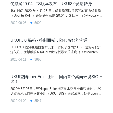
优麒麟20.04 LTS版本发布 - UKUI3.0灵动转身
北京时间 2020 年 4 月 23 日，优麒麟团队很高兴地宣布优麒麟
（Ubuntu Kylin）开源操作系统 20.04 LTS 版本（代号FocalFos
sa）正式发布。优麒麟 20.04 是继 14.04、16.04、18.04 之后
2020-09-08
5602
的第四个长期支持（LTS）版本，提供 5 年的技术支持。全球同
步发布的还有 Ubuntu 20.04、Lubuntu 20.04、Xubuntu 20.04、
Ub
UKUI 3.0 揭秘 - 控制面板，随心所欲的沟通
UKUI 3.0 预览视频自发布以来，得到了国内外Linux爱好者的广
泛关注，优麒麟的全球Linux发行版最新关注度（Distrowatch周
排名）已经上升到第八。著名开源社区网站《omg!ubuntu!》持
2020-04-11
3995
续关注着 UKUI 3.0 的最新动态，在近日发表的一篇优麒麟 20.0
4 Beta 版本的尝鲜体验文章中强调："如果你在寻找一款令人惊
叹的Linux发行版，请关注 Ubuntu K
UKUI登陆openEuler社区，国内首个桌面环境SIG上
线！
2020年3月26日，经过openEuler社区技术委员会审议通过，UK
UI桌面环境特别兴趣小组（UKUI SIG）正式成立，这是openEul
er社区首次接受的由中国团队主导开发的桌面环境。继Gnome和
2020-04-02
3547
Mate之后，UKUI成为openEuler的第3个可选桌面环境。openEu
ler也是继Debian、Ubuntu、Arch Linux等国际Linux发行版之
后，又一款将UKUI作为可选桌面