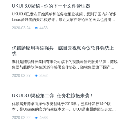
UKUI 3.0揭秘 - 你的下一个文件管理器
UKUI3.0已发布开始菜单和任务栏预览视频，受到了国内外诸多
Linux爱好者的关注和好评，最近大家在评论里的画风也是满满
的鼓励和期待，为我们正在紧急攻关的研发小伙伴们续航了超强
2020-03-24
4458
电量！这一期将继续为大家揭秘全新UKUI 3.0--文件管理器。全
新 UKUI 3.0 之你的下一个文件管理器（视频预览：https://ww
w.acfun.cn/v/ac14135327）优麒麟开源桌面操作系统创建于20
优麒麟应用再添强兵，瞩目云视频会议软件强势上
线
瞩目是随锐科技集团有限公司旗下的视频通信云服务品牌，随锐
集团与麒麟软件在2019年签署合作协议，随锐集团旗下国产化
私有云视频会议品牌会见同国产化麒麟操作系统展开合作，随锐
2020-02-27
3952
会见已通过国产化飞腾（Phytium）CPU＋麒麟（Kylin）操作系
统（简称PK体系）互认证，本次瞩目发布优麒麟版是对该合作
的进一步深化，下一步，随锐瞩目会适配麒麟及国产化操作系
统。
UKUI 3.0揭秘第二弹--任务栏惊艳来袭！
优麒麟开源桌面操作系统创建于2013年，已累计发行14个版
本，是Ubuntu的官方衍生版本之一。UKUI是由麒麟团队开发的
基于Linux发行版的轻量级桌面环境，默认搭载在优麒麟开源操
2020-02-22
4563
作系统和银河麒麟/中标麒麟商业发行版中。