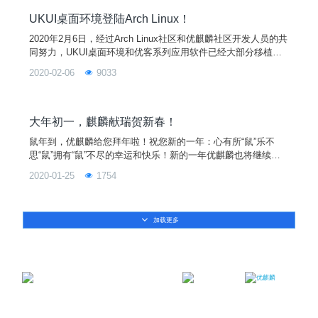
UKUI桌面环境登陆Arch Linux！
2020年2月6日，经过Arch Linux社区和优麒麟社区开发人员的共
同努力，UKUI桌面环境和优客系列应用软件已经大部分移植至A
rch Linux操作系统。 继Debian、Ubuntu等国际Linux发行版之
2020-02-06
9033
后，又一款Linux操作系统将UKUI作为可选桌面环境。中国的开
源产品被越来越多的国际社区接纳和采用。Arch Linux用户将可
以从软件仓库中安装并享受UKUI桌面环境带来的“友好易用
大年初一，麒麟献瑞贺新春！
鼠年到，优麒麟给您拜年啦！祝您新的一年：心有所“鼠”乐不
思“鼠”拥有“鼠”不尽的幸运和快乐！新的一年优麒麟也将继续努
力给您带来更满意的用户体验！
2020-01-25
1754
加载更多
邮箱：contact@ukylin.com
微信公众号
微博