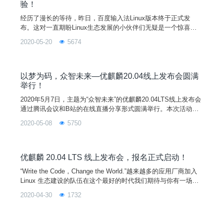
验！
经历了漫长的等待，昨日，百度输入法Linux版本终于正式发
布。这对一直期盼Linux生态发展的小伙伴们无疑是一个惊喜，
接下来就跟着小编一起看看如何在优麒麟上安装和使用最新的百
2020-05-20
5674
度输入法吧！一、安装1、通过软件商店安装1）通过开始菜单打
开“麒麟软件商店”；2）选择“百度输入法”，点击安装；3）重启
系统，按照提示进行设置。2、官网下载deb包安装1）打开百度
输入法官网（ https://srf.baid
以梦为码，众智未来—优麒麟20.04线上发布会圆满
举行！
2020年5月7日，主题为“众智未来”的优麒麟20.04LTS线上发布会
通过腾讯会议和B站的在线直播分享形式圆满举行。本次活动由
麒麟软件公司和优麒麟社区主办，优麒麟社区余杰和刘敏、Can
2020-05-08
5750
onical公司 Anthony Wong、金山公司柳杨、搜狗公司刘艳玲、3
60公司李秀川以及鹏城实验室付志鹏等嘉宾带来了当前国内主流
Linux厂商的最新成果和实践分享，中国工程院院士倪光南、中
国开源软件推进联盟副
优麒麟 20.04 LTS 线上发布会，报名正式启动！
“Write the Code，Change the World.”越来越多的应用厂商加入
Linux 生态建设的队伍在这个最好的时代我们期待与你有一场激
情的碰撞以梦为码共同谱写 Linux 发展的新篇章见证全球终端系
2020-04-30
1732
统革命性体验的降临...