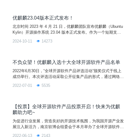
优麒麟23.04版本正式发布！
北京时间 2023 年 4 月 21 日，优麒麟团队宣布优麒麟（Ubuntu
Kylin）开源操作系统 23.04 版本正式发布。作为一个短期支持
版本，优麒麟 23.04 默认搭载 Linux 6.2 内核和 Mesa 23.0 图形
2024-10-11
14273
驱动程序，并全面升级了一系列系统核心软件和基础库。此版本
主要用来为开发者提供开发和测试平台，欢迎大家下载使用。
不负众望！优麒麟入选十大全球开源软件产品名单
2022年6月30日，“全球开源软件产品评选活动”颁奖仪式于线上
成功举行。本次评选活动采取公开征集产品的形式，通过网络投
票和线上答辩最终评选出10个具有创新性、模式差异化、市场竞
2022-07-01
5535
争力的产品。优麒麟是由麒麟软件有限公司主导开发的全球开源
项目，致力于为全球用户带来更智能的用户体验，此次也成功入
选十大全球开源软件产品名单。此番获奖不仅是优麒麟社区的荣
誉，也是全体社区成员的共同荣誉，是大家共同努力的结果，
【投票】全球开源软件产品投票开启！快来为优麒
麟助力吧~
为促进行业发展，营造良好的开源技术氛围，为我国开源产业发
展注入新活力，南京软博会组委会于本月举办了全球开源软件创
新产品评选活动。目前，经组委会严格筛选，优麒麟和 UKUI 符
2022-06-13
2143