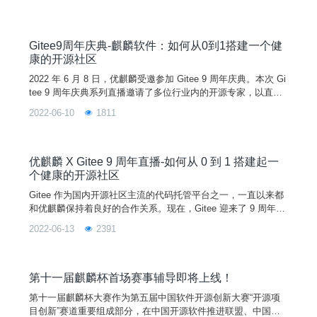
合申报要求并入围网络投票。作为全球开源软件产品中的一员，
优麒麟操作系统和 UKUI 桌面环境将持续优化迭代，拥抱开源、
回馈开源，为全球用户带来更智能的用户体验。希望大家多多支
持优麒麟和 UKUI，投上你的宝贵 1 票，一起为优
Gitee9周年庆典-麒麟软件：如何从0到1搭建一个健
康的开源社区
2022 年 6 月 8 日，优麒麟受邀参加 Gitee 9 周年庆典。本次 Gi
tee 9 周年庆典系列直播邀请了多位行业内的开源专家，以直播
的形式为大家带来技术干货分享。优麒麟作为受邀参加的开源社
2022-06-10
1811
区之一，由麒麟软件副总经理李震宁代表出席，为大家分享如何
搭建一个健康的开源社区。过去的一年是整个中国开源界具有里
程碑意义的一年。这一年，开源被列入十四五规划，国内的开源
开发者数量迎来了爆发式的增长。作
​优麒麟 X Gitee 9 周年直播-如何从 0 到 1 搭建起一
个健康的开源社区
Gitee 作为国内开源社区主流的代码托管平台之一，一直以来都
和优麒麟保持着良好的合作关系。现在，Gitee 迎来了 9 周年。
在过去的 9 年里，优麒麟与 Gitee 一同见证了开源活水的力
2022-06-13
2391
量，也经历了国内开源的飞速生长。图片当然，这飞速成长的背
后离不开一个个开源项目的推动、一名名开发者的贡献和一行行
代码的积累。为此，Gitee 的九周年庆典上，Gitee 决定将舞台
交给开源之水的引流者，从他们
第十一届麒麟杯首场赛事辅导即将上线！
第十一届麒麟杯大赛作为第五届中国软件开源创新大赛“开源项
目创新”赛道重要组成部分，在中国开源软件推进联盟、中国软