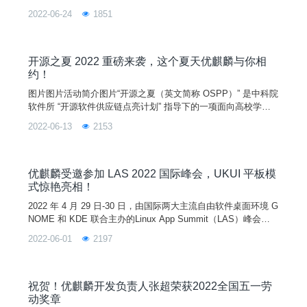
件行业协会、开放原子开源基金会、中国科协科学技术传播中
2022-06-24
1851
心、中国计算机学会开源发展委员会和绿色计算产业联盟指导
下，由麒麟软件有限公司、国防科技大学、优麒麟开源社区联合
中国软件开源创新大赛组委会共同举办，目前正在火热报名中。
为了让参赛选手加深对大赛基本情况和参赛流程的了解，同时进
开源之夏 2022 重磅来袭，这个夏天优麒麟与你相
一步理解各赛
约！
图片图片活动简介图片“开源之夏（英文简称 OSPP）” 是中科院
软件所 “开源软件供应链点亮计划” 指导下的一项面向高校学生
的暑期活动，由中国科学院软件研究所与 openEuler 社区共同举
2022-06-13
2153
办。2022 年为此系列活动的第三届，开源之夏旨在鼓励在校学
生积极参与开源软件的开发维护，促进优秀开源软件社区的蓬勃
发展。活动联合各大开源社区，针对重要开源软件的开发与维护
提供项目，并向全球高校学生开放报名。
优麒麟受邀参加 LAS 2022 国际峰会，UKUI 平板模
式惊艳亮相！
2022 年 4 月 29 日-30 日，由国际两大主流自由软件桌面环境 G
NOME 和 KDE 联合主办的Linux App Summit（LAS）峰会成
功举行。优麒麟社区技术总监李剑峰代表优麒麟团队，出席本次
2022-06-01
2197
峰会，并针对 UKUI 3.1 做了主题分享，本次分享主要介绍了 U
KUI 平板模式的特点、技术实现以及未来的规划。作为备受全球
开源爱好者关注的大会，LAS 旨在通过将所有参与创建优秀 L
祝贺！优麒麟开发负责人张超荣获2022全国五一劳
动奖章