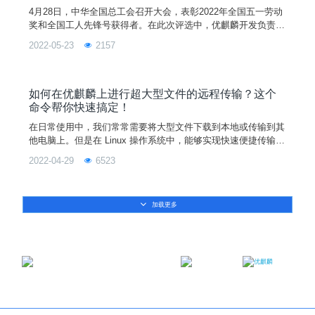
4月28日，中华全国总工会召开大会，表彰2022年全国五一劳动
奖和全国工人先锋号获得者。在此次评选中，优麒麟开发负责人
张超，荣获全国五一劳动奖章。据了解，全国五一劳动奖，是全
2022-05-23
2157
国总工会为奖励在社会主义各项建设事业中做出突出贡献的职工
而颁发的荣誉奖章，是中国工人阶级最高奖项之一。作为开源技
术领域的杰出贡献者，张超长期关注桌面和移动Linux相关的各
类开源新技术，从事于优麒麟、Ubuntu、Ubuntu
如何在优麒麟上进行超大型文件的远程传输？这个
命令帮你快速搞定！
在日常使用中，我们常常需要将大型文件下载到本地或传输到其
他电脑上。但是在 Linux 操作系统中，能够实现快速便捷传输超
大型文件的工具却不多。今天就给大家介绍一下，如何通过一个
2022-04-29
6523
简单的 scp 命令来快速实现大型文件远程传输。如果你也有这
方面的困惑，那么赶紧跟着我一起往下看吧！1、什么是 scpscp
是 secure copy 的缩写，是 Linux 系统下基于 ssh 登录进行安
加载更多
全的远程文件拷贝
邮箱：contact@ukylin.com
微信公众号
微博