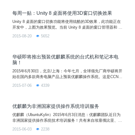
脑风暴就UbuntuKylin16.04LTS技术研发进行了广泛深入的探
讨，初步确定UbuntuKylin16
每周一贴：Unity 8 桌面将使用3D窗口切换效果
Unity 8 桌面的窗口切换功能将使用炫酷的3D效果，此功能正在
开发中，上图为效果预览。当前 Unity 8 桌面的窗口管理器和 U
nity 7 相比功能还很简陋，后面会逐步实现 Unity 7 窗口管理器
2015-08-20
5652
的众多功能。Ubuntu 预计最早将会把 Unity 8 在 16.10 上默认
集成，下一个LTS版本（ 16.04 ）还将默认使用 Unity 7。
华硕即将推出预装优麒麟系统的台式机和笔记本电
脑！
2015年6月30日，北京/上海：今年七月，全球领先厂商华硕将开
始在国内多款商务电脑产品上预装优麒麟操作系统。这是CCN联
合实验室与OEM合作伙伴关系扩展的一个重要里程碑，也标志
2015-07-06
4339
着华硕为中国本地客户提供更加本土化定制操作系统体验和选择
的强大决心。华硕电脑是全球领先的3C解决方案提供商，全球
电脑与数位技术的领导品牌，拥有世界一流的研发设计团队，近
乎苛求地追求设计艺术与完美品质的融合，致力于为个人和企
优麒麟为非洲国家提供操作系统培训服务
优麒麟（UbuntuKylin）2015年6月3日消息：优麒麟团队近日为
非洲国家提供操作系统技术培训服务！共有来自埃塞俄比亚、加
纳、赞比亚等7个国家共25名技术人员参加本次培训。培训课程
2015-06-03
2238
从5月1日开始，为期共一个月，内容涵盖操作系统基本原理、优