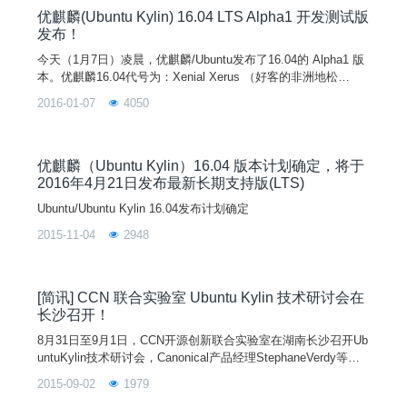
优麒麟(Ubuntu Kylin) 16.04 LTS Alpha1 开发测试版
发布！
今天（1月7日）凌晨，优麒麟/Ubuntu发布了16.04的 Alpha1 版
本。优麒麟16.04代号为：Xenial Xerus （好客的非洲地松
鼠），是一个长期支持版本(LTS)。优麒麟 16.04 Alpha1 相对于
2016-01-07
4050
15.10正式版，Linux内核升级到4.3 。此 Alpha1 版本主要用来
为开发者提供开发和测试平台，更多的新特性和更新将会在后续
的测试版本中加入，敬请期待！注意：此次为A
优麒麟（Ubuntu Kylin）16.04 版本计划确定，将于
2016年4月21日发布最新长期支持版(LTS)
Ubuntu/Ubuntu Kylin 16.04发布计划确定
2015-11-04
2948
[简讯] CCN 联合实验室 Ubuntu Kylin 技术研讨会在
长沙召开！
8月31日至9月1日，CCN开源创新联合实验室在湖南长沙召开Ub
untuKylin技术研讨会，Canonical产品经理StephaneVerdy等一
行8人、CSIP副处长王维扬以及UbuntuKylin开发团队共同参
2015-09-02
1979
会。会议主要聚焦于Ubuntu和UbuntuKylin的技术讨论，通过头