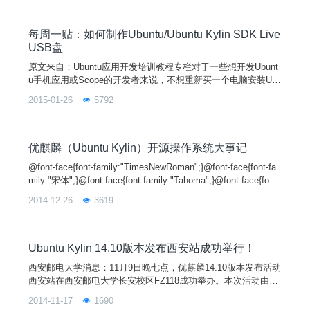
麒麟操作系统使用与实践、开源社区参与及应用软件开发等。培
训内容与形式丰富多样，既有优麒麟团队核心成员英文授课，也
有师生共同参与的课程设计、上机体验与实践操作
每周一贴：如何制作Ubuntu/Ubuntu Kylin SDK Live
USB盘
原文来自：Ubuntu应用开发培训教程专栏对于一些想开发Ubunt
u手机应用或Scope的开发者来说，不想重新买一个电脑安装Ub
untu操作系统或在自己的硬盘上重新安装一个Ubuntu系统，那么
2015-01-26
5792
可以考虑制作一个Ubuntu系统的LiveUSB盘。这个USB包括如
下的部分：UbuntuKylin14.10操作系统UbuntuSDK（包括已经安
装好的SDK，模拟器及编译环境）使用这个LiveUSB盘，
优麒麟（Ubuntu Kylin）开源操作系统大事记
@font-face{font-family:"TimesNewRoman";}@font-face{font-fa
mily:"宋体";}@font-face{font-family:"Tahoma";}@font-face{font-
family:"Symbol";}@font-face{font-family:"Arial";}@font-face{fon
2014-12-26
3619
t-family:
Ubuntu Kylin 14.10版本发布西安站成功举行！
西安邮电大学消息：11月9日晚七点，优麒麟14.10版本发布活动
西安站在西安邮电大学长安校区FZ118成功举办。本次活动由优
麒麟社区主办，西邮Linux兴趣小组承办。这也是西邮Linux兴趣
2014-11-17
1690
小组在今年四月末成功举办优麒麟14.04LTS发布活动以来，有