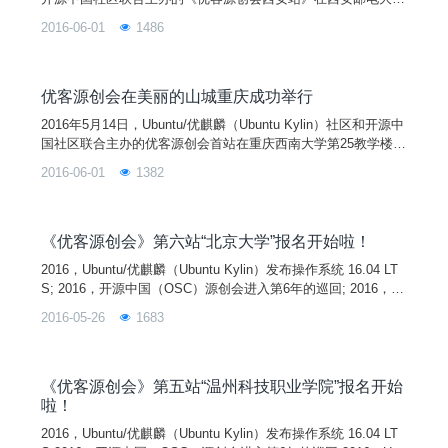
长安校区东区教学楼FF305如期举行，西安邮电大学计算机学院
2016-06-01
1486
教授、西邮Linux兴趣小组指导老师陈莉君、王小银老师和来自
优麒麟核心开发者夏若冰、开源中国码云负责人周凯、Thought
Works学院资深讲师林文军，以及西邮Linux兴趣小组成员和来
自校内外的开源爱好者共100多人一起参与了这次活动。
优客源创会在美丽的山城重庆成功举行
2016年5月14日，Ubuntu/优麒麟（Ubuntu Kylin）社区和开源中
国社区联合主办的优客源创会首站在重庆西南大学第25教学楼1
320如期举行。虽然当天重庆天气阴雨绵绵，但也无法浇灭优客
2016-06-01
1382
们的热情。数十位优客冒雨前来，让我们感受到了重庆的热
情。 9:30活动准时开始，主持人介绍活动背景和到场嘉宾，现
场气氛热烈。 第一个主题是由优麒麟项目开发负责人张超带来
的《Ubunt
《优客源创会》第六站“北京大学”报名开始啦！
2016，Ubuntu/优麒麟（Ubuntu Kylin）发布操作系统 16.04 LT
S; 2016，开源中国（OSC）源创会进入第6年的巡回; 2016，U
buntu/优麒麟发布派对+开源中国源创会=优客源创会。 两家首
2016-05-26
1683
次共同主办的线下技术交流活动“优客源创会"正在火热的举行
中，第六站在历史悠久、文化灿烂的国都北京举行。业内一线大
牛周凯等来到活动现场与大家交流和分享技术成果，和开发过程
中的趣闻趣事！
《优客源创会》第五站“温州科技职业学院”报名开始
啦！
2016，Ubuntu/优麒麟（Ubuntu Kylin）发布操作系统 16.04 LT