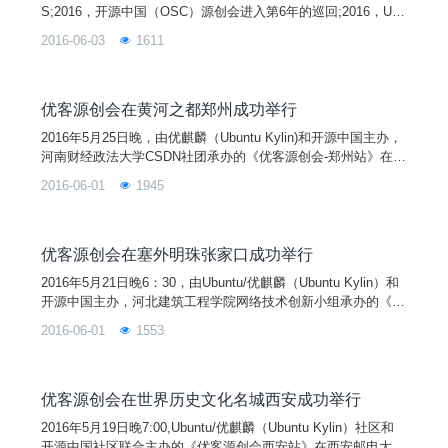
S;2016，开源中国（OSC）源创会进入第6年的巡回;2016，Ubu
ntu/优麒麟发布派对+开源中国源创会=优客源创会。两家首次共
2016-06-03
1611
同主办的线下技术交流活动“优客源创会"正在火热的举行中，第
六站在历史悠久、文化灿烂的国都北京举行。业内一线大牛刘晓
东、周凯、徐亮等来到活动现场与大家交流和分享技术成果，
优客源创会在黄河之都郑州成功举行
2016年5月25日晚，由优麒麟（Ubuntu Kylin)和开源中国主办，
河南财经政法大学CSDN社团承办的《优客源创会-郑州站》在第
一教学楼220成功举行。
2016-06-01
1945
优客源创会在塞外明珠张家口成功举行
2016年5月21日晚6：30，由Ubuntu/优麒麟（Ubuntu Kylin）和
开源中国主办，河北建筑工程学院网络技术创新小组承办的《优
客源创会-张家口站》在河北建筑工程学院副教学楼a110阶梯教
2016-06-01
1553
室成功举行。时值五月，虽无“大漠孤烟直，长河落日圆”的诗
意，却有阵阵清风，飘扬柳絮和已然可朦胧感受的夏日气息。随
着时间的临近，优客们陆续进入会场，现场的气氛也逐渐热闹起
来。活动于6:30准时开始，首先
优客源创会在世界历史文化名城西安成功举行
2016年5月19日晚7:00,Ubuntu/优麒麟（Ubuntu Kylin）社区和
开源中国社区联合主办的《优客源创会西安站》在西安邮电大学