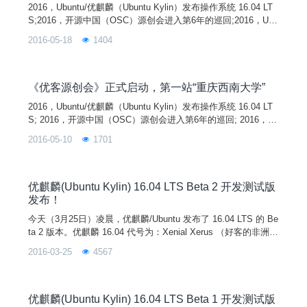
2016，Ubuntu/优麒麟（Ubuntu Kylin）发布操作系统 16.04 LT
S;2016，开源中国（OSC）源创会进入第6年的巡回;2016，Ubu
ntu/优麒麟发布派对+开源中国源创会=优客源创会。两家首次共
2016-05-18
1404
同主办的线下技术交流活动“优客源创会"正在火热的举行中，第
二站在世界历史文化名城西安举行。业内一线大牛周凯、夏若冰
等来到活动现场与大家交流和分享技术成果，和开发过程中的
《优客源创会》正式启动，第一站“重庆西南大学”
2016，Ubuntu/优麒麟（Ubuntu Kylin）发布操作系统 16.04 LT
S; 2016，开源中国（OSC）源创会进入第6年的巡回; 2016，U
buntu/优麒麟发布派对+开源中国源创会=优客源创会。 两家首
2016-05-10
1701
次共同主办的线下技术交流活动“优客源创会”正式启动，第一站
在美丽的山城重庆举行。业内一线大牛张超、李博文、姚紫阳等
来到活动现场与大家交流和分享技术成果，和开发过程中的趣闻
趣事！
优麒麟(Ubuntu Kylin) 16.04 LTS Beta 2 开发测试版
发布！
今天（3月25日）凌晨，优麒麟/Ubuntu 发布了 16.04 LTS 的 Be
ta 2 版本。优麒麟 16.04 代号为：Xenial Xerus （好客的非洲地
松鼠），是一个长期支持版本(LTS)。优麒麟 16.04 LTS Beta 2
2016-03-25
4567
相对于 15.10 正式版，为 Unity7 增加了可将 Launcher 移到屏
幕底部的功能并默认启用，启用了新的用户登录和锁屏界面，使
用思源字体作为默
优麒麟(Ubuntu Kylin) 16.04 LTS Beta 1 开发测试版