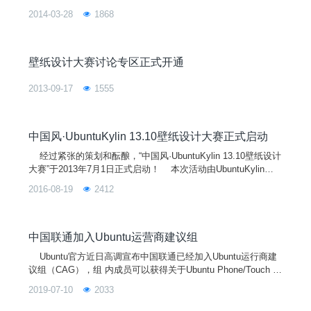
2014-03-28
1868
壁纸设计大赛讨论专区正式开通
2013-09-17
1555
中国风·UbuntuKylin 13.10壁纸设计大赛正式启动
经过紧张的策划和酝酿，“中国风·UbuntuKylin 13.10壁纸设计
大赛”于2013年7月1日正式启动！ 本次活动由UbuntuKylin社
区发起，目前已得到开源力量、开源中国网、UbuntuSoft等网络
2016-08-19
2412
媒体的支持。自6月29日宣布消息以来，更是得到了不少设计师
和优客们的关注、咨询或报名。 本次大赛的报名邮箱为
中国联通加入Ubuntu运营商建议组
Ubuntu官方近日高调宣布中国联通已经加入Ubuntu运行商建
议组（CAG），组 内成员可以获得关于Ubuntu Phone/Touch 设
备制造商的独家信息和计划，并且会有合约机相关合作。中国联
2019-07-10
2033
通是世界上最大的移动运营商之一，拥有将近3亿移动用户。"U
buntu将成为中国市场上一 个新的令人兴奋的平台，用户可以享