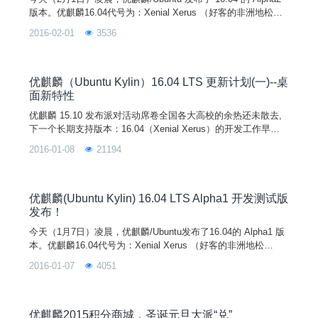
版本。优麒麟16.04代号为：Xenial Xerus （好客的非洲地松
鼠），是一个长期支持版本(LTS)。优麒麟 16.04 Alpha2 相对于
2016-02-01
3536
15.10 正式版，Linux 内核升级到 4.3，同时软件中心、优客助
手、优客天气等特色应用升级到最新版本。此 Alpha2 版本主要
用来为开发者提供开发和测试平台，
优麒麟（Ubuntu Kylin）16.04 LTS 更新计划(一)--桌
面新特性
优麒麟 15.10 发布派对活动席卷全国各大高校的余热还未散去,
下一个长期支持版本：16.04（Xenial Xerus）的开发工作早已
紧锣密鼓的展开。针对优麒麟/Ubuntu 16.04这个长期支持版,优
2016-01-08
21194
麒麟/Ubuntu 社区与来自世界各地开发者通过多次线下、线上和
电话会议的讨论交流决定：从 16.04 开始，优麒麟/Ubuntu将响
应中文用户的需求，为 Unity 桌面环境逐步增加一套更符合
优麒麟(Ubuntu Kylin) 16.04 LTS Alpha1 开发测试版
发布！
今天（1月7日）凌晨，优麒麟/Ubuntu发布了16.04的 Alpha1 版
本。优麒麟16.04代号为：Xenial Xerus （好客的非洲地松
鼠），是一个长期支持版本(LTS)。优麒麟 16.04 Alpha1 相对于
2016-01-07
4051
15.10正式版，Linux内核升级到4.3 。此 Alpha1 版本主要用来
为开发者提供开发和测试平台，更多的新特性和更新将会在后续
的测试版本中加入，敬请期待！注意：此次为A
优麒麟2015积分商城，圣诞元旦大派“兑”