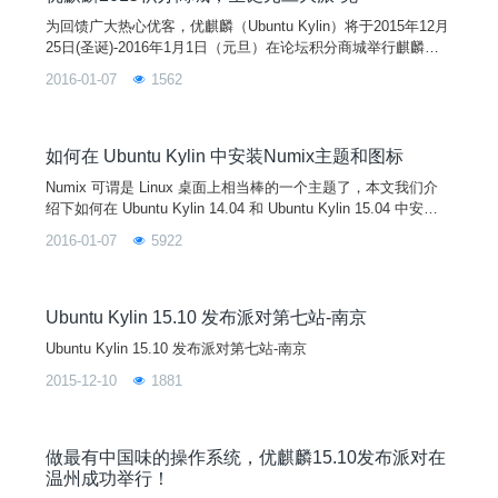
为回馈广大热心优客，优麒麟（Ubuntu Kylin）将于2015年12月
25日(圣诞)-2016年1月1日（元旦）在论坛积分商城举行麒麟币
兑换活动。本次活动得到了Ubuntu、SpeedyCloud、FireFox、
2016-01-07
1562
Seafile、GitCafe、北京GNOME等合作伙伴的大力支持。兑换
礼品有实用水杯、海马音响、运动T恤、高档笔记本、毛毡肩
包、精美明信片等。如此豪礼超值兑换，打破历届最低50麒麟
币。优客们，庆圣诞迎元旦，我们来玩大派“兑”，数量有限，机
如何在 Ubuntu Kylin 中安装Numix主题和图标
会不可错过！
Numix 可谓是 Linux 桌面上相当棒的一个主题了，本文我们介
绍下如何在 Ubuntu Kylin 14.04 和 Ubuntu Kylin 15.04 中安装
Numix 主题和图标，同时也介绍下如何更换 Ubuntu Kylin 主
2016-01-07
5922
题。虽然一开始我就强调是更改 Ubuntu 主题，其实 Numix 可
用于 GNOME 和 Cinnamon 等 Linux 发行版桌面环境。为Ubunt
u安装Numix主题和图标我们将使用 N
Ubuntu Kylin 15.10 发布派对第七站-南京
Ubuntu Kylin 15.10 发布派对第七站-南京
2015-12-10
1881
做最有中国味的操作系统，优麒麟15.10发布派对在
温州成功举行！