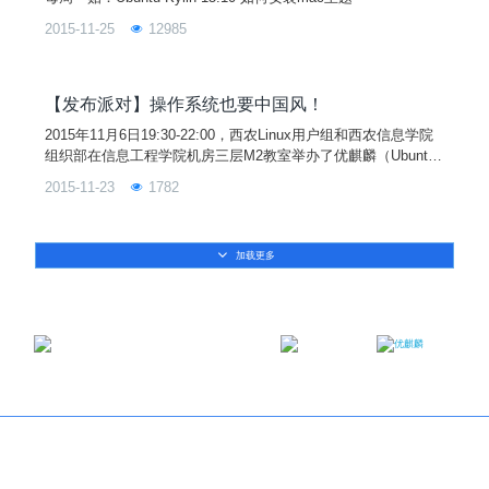
2015-11-25
12985
【发布派对】操作系统也要中国风！
2015年11月6日19:30-22:00，西农Linux用户组和西农信息学院
组织部在信息工程学院机房三层M2教室举办了优麒麟（Ubuntu
Kylin）15.10 的发布派对。本次发布派对还得到了Ubuntu、开
2015-11-23
1782
源中国社区、SpeedyCloud、Seafile、北京 GNOME、开源社以
及全校众多社区爱好者的广泛参与与热情支持！
加载更多
邮箱：contact@ukylin.com
微信公众号
微博
Copyright©2013-2023 麒麟软件有限公司版权所有
关于我们
｜