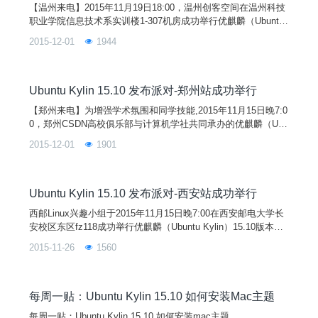
【温州来电】2015年11月19日18:00，温州创客空间在温州科技
职业学院信息技术系实训楼1-307机房成功举行优麒麟（Ubuntu
Kylin）15.10发布派对暨“创客分享夜”活动！参加本次活动嘉宾
2015-12-01
1944
有温州科技职业学院信息技术系的领导、老师及80余位优麒麟爱
好者；在此特别感谢信息技术系各位领导、老师、学工办等对本
次活动筹备工作的大力支持和帮助。
Ubuntu Kylin 15.10 发布派对-郑州站成功举行
【郑州来电】为增强学术氛围和同学技能,2015年11月15日晚7:0
0，郑州CSDN高校俱乐部与计算机学社共同承办的优麒麟（Ubu
ntu Kylin）15.10 发布派对在河南财经政法大学龙子湖校区教1-1
2015-12-01
1901
19报告厅成功举行。参与嘉宾有优麒麟系统核心开发者杨祖洵，
郑州开源社负责人聂明洋、曹彬，河南经贸学院linux兴趣社团指
导老师亢院兵等。活动中，各位嘉宾分别从linux系统的发展、优
麒麟15.10的特性、开源操作系统的现状和未来、linux嵌入式应
Ubuntu Kylin 15.10 发布派对-西安站成功举行
用技术等方面向参加活动的同学做了介绍。
西邮Linux兴趣小组于2015年11月15日晚7:00在西安邮电大学长
安校区东区fz118成功举行优麒麟（Ubuntu Kylin）15.10版本发
布派对！ 活动开始，首先由西邮Linux兴趣小组的杨博东同学为
2015-11-26
1560
大家简单介绍Linux操作系统，包括它的诞生，它与Windows的
不同，优点以及如何安装Linux系统过程。
每周一贴：Ubuntu Kylin 15.10 如何安装Mac主题
每周一贴：Ubuntu Kylin 15.10 如何安装mac主题