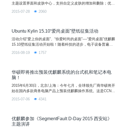
主题设置界面和皮肤中心，支持自定义皮肤的增加和删除；优化
清理模块，处理清理时按钮使能状态和隐藏状态，增加调试日志
2015-07-28
2060
和命令历史记录的清理；优化界面切换动画；重写摄像头拍照；
支持部分系统设置的自改变，即改变系统配置，界面上的配置内
容会自动更改。项目地址：https://launchpad.net/youker-assist
ant下载地址：http:
Ubuntu Kylin 15.10“爱尚桌面”壁纸征集活动
活动介绍“爱上你的桌面”、“你爱时尚的桌面”----“爱尚桌面”优麒麟
15.10壁纸征集活动开始啦！随着科技的进步，电子设备普遍的
进入了我们的生活，因此我们可以看到千姿百态的系统桌面，从
2016-08-19
1757
物体分类讲有风景、美女、动漫、卡通、创意、汽车、游戏、建
筑、动物、植物、节日、体育等；从时代分类讲有古典传统型壁
纸、现代时尚型壁纸和科幻故事型
华硕即将推出预装优麒麟系统的台式机和笔记本电
脑！
2015年6月30日，北京/上海：今年七月，全球领先厂商华硕将开
始在国内多款商务电脑产品上预装优麒麟操作系统。这是CCN联
合实验室与OEM合作伙伴关系扩展的一个重要里程碑，也标志
2015-07-06
4341
着华硕为中国本地客户提供更加本土化定制操作系统体验和选择
的强大决心。华硕电脑是全球领先的3C解决方案提供商，全球
电脑与数位技术的领导品牌，拥有世界一流的研发设计团队，近
乎苛求地追求设计艺术与完美品质的融合，致力于为个人和企
优麒麟参加《SegmentFault D-Day 2015 西安站》
主题演讲