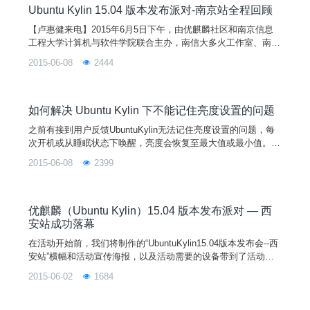
Psensor还提供了Indi
Ubuntu Kylin 15.04 版本发布派对-南京站全程回顾
【卢惠健来电】2015年6月5日下午，由优麒麟社区和南京信息
工程大学计算机与软件学院联合主办，南信大多火工作室、南邮
移动互联网俱乐部、东南I++俱乐部、南航纸飞机、南大网易俱
2015-06-08
2444
乐部联合承办的“优麒麟（ Ubuntu Kylin ）15.04 发布派对-南京
站”在南信大成功举行。100多名来自南京各大高校的 Linux 爱好
者相聚在活动现场。同时活动得到 DaoCloud、七牛云存储、Ala
uda.cn、FireFox、开源社、开源中国、CSDN、GitCafe、Ubun
如何解决 Ubuntu Kylin 下不能记住亮度设置的问题
tu、CCN 开源实验室及中国开源软件推进联盟( COPU )等组织
之前有接到用户反馈UbuntuKylin无法记住亮度设置的问题，每
和公司的大力支持。
次开机或从睡眠状态下唤醒，亮度会恢复至最大值或最小值。这
几天浏览itsfoss网站时，无意间发现了这个解决方法。外国网友
2015-06-08
2399
Norbert写了一个脚本，能让UbuntuKylin记住亮度设置，不论是
开机还是唤醒之后。为了能让你使用这个脚本更简单方便，他把
这个适用于Ubuntu12.04、14.04和14.10的PPA挂在了网上，此
PPA
优麒麟（Ubuntu Kylin）15.04 版本发布派对 — 西
安站成功落幕
在活动开始前，我们将制作的“UbuntuKylin15.04版本发布会--西
安站”横幅和活动宣传海报，以及活动需要的设备带到了活动现
场，西邮Linux兴趣小组全体成员一起布置整个会场。活动开始
2015-06-02
1684
一周前，已经分配了每一个人的工作，大家在当天对于自己的任
务都完成得很好。小组成员测试网络以及投影主持人测试话筒
一．活动流程：经过前期多种方式的宣传和外场活动的预热，筹