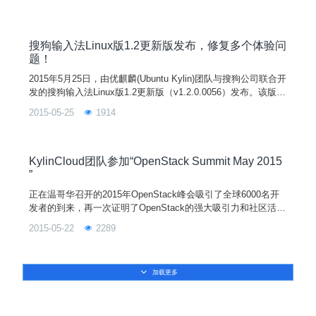
国味道的操作系统，Ubuntu Kylin 这一次又会带给我们怎样的惊
喜呢？本次的活动可进一步扩大 Ubuntu Kylin 在广大高校学生
中的影响力，让同学们感受到开源操作系统的魅力。同时让本校
更多的同学了解和认识开源文化，并且能够亲身参与开源活动。
搜狗输入法Linux版1.2更新版发布，修复多个体验问
题！
2015年5月25日，由优麒麟(Ubuntu Kylin)团队与搜狗公司联合开
发的搜狗输入法Linux版1.2更新版（v1.2.0.0056）发布。该版在
原1.2版的基础上修复多个体验问题。
2015-05-25
1914
KylinCloud团队参加“OpenStack Summit May 2015
”
正在温哥华召开的2015年OpenStack峰会吸引了全球6000名开
发者的到来，再一次证明了OpenStack的强大吸引力和社区活跃
度。此次峰会安排了超过500个主题演讲，超过100家公司参
2015-05-22
2289
展。在最新发布的Kilo版本中代码贡献前十的公司，包括IBM、I
ntel、Redhat、HP等巨头公司基本都有参展，国内的两家资深O
penStack玩家EasyStack和UnitedStack也在展厅中各占了一席
加载更多
之地。