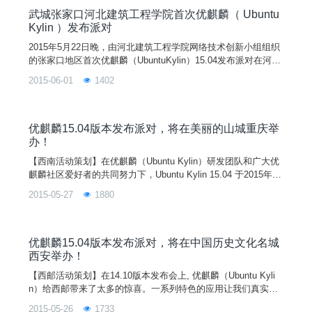
划已久的发布会终于
武城张家口河北建筑工程学院首次优麒麟（ Ubuntu
Kylin ）发布派对
2015年5月22日晚，由河北建筑工程学院网络技术创新小组组织
的张家口地区首次优麒麟（UbuntuKylin）15.04发布派对在河北
建院顺利举行。下午七时许，参加活动的同学已基本入场完毕，
2015-06-01
1402
派对正式开始。这次活动的所有参与者都是建院或其它高校的学
生，是完完全全同学们自己的狂欢派对，所以大家看起来都十分
活跃与放松！作为主持人的我在台上基本就是个讲相声的，可以
说到场的近七十名同学里用过或是比较熟悉Li
优麒麟15.04版本发布派对，将在美丽的山城重庆举
办！
【西南活动策划】在优麒麟（Ubuntu Kylin）研发团队和广大优
麒麟社区爱好者的共同努力下，Ubuntu Kylin 15.04 于2015年4
月23日已正式发布。为了配合 Ubuntu Kylin 15.04 的宣传与推
2015-05-27
1880
广，优麒麟社区将联合全国各大城市的开源组织举办一系列的社
区活动。 Ubuntu/Ubuntu Kylin 版本发布系列活动之重庆站将在
西南大学展开。 作为开源组织的一员，我们西南大学开源协会
借此机会在本校展开活动，旨在扩大开源文化和 Ubuntu Kylin
优麒麟15.04版本发布派对，将在中国历史文化名城
在高校中的影响力，希望能通过我们的努力使高校大学生对 Ubu
西安举办！
ntu Kylin 有一定的了解，并将开源精神发扬光大。再通过一些
【西邮活动策划】在14.10版本发布会上, 优麒麟（Ubuntu Kyli
相关活动向广大师生推广Linux系统及相关技术，希望能吸引大
n）给西邮带来了太多的惊喜。一系列特色的应用让我们真实的
批志趣相投的软件爱好者一起在自由软件方面共同学习，共同进
感受到本地化的桌面用户环境以及中文用户体验。作为最具有中
步
2015-05-26
1733