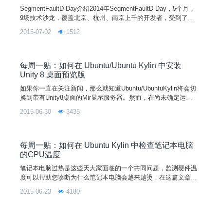
SegmentFaultD-Day介绍2014年SegmentFaultD-Day，5个月，
9场技术沙龙，覆盖北京、杭州、南京上千的开发者，受到了越
来越多的开发者的参与和肯定。这些肯定也让我们不敢减弱技术
2015-07-02
1512
传播的速度。SegmentFault会继续提供这样一个集思广益的窗
口，让纯粹的技术沙龙，将真正热爱技术并乐于分享的开发者，
聚集到一起。2015年，SegmentFaultD-Day继续整装待发。西
每周一贴：如何在 Ubuntu/Ubuntu Kylin 中安装
Unity 8 桌面预览版
如果你一直在关注新闻，那么就知道Ubuntu/UbuntuKylin将会切
换到带有Unity8桌面的Mir显示服务器。然而，在尚未确定运行
在Mir上的Unity8是否会出现在Ubuntu15.10willywerewolf之前，
2015-06-30
3435
有了一个Unity8的预览版本可供你体验和测试。通过官方PPA，
可以很容易地在Ubuntu/UbuntuKylin14.04，14.10和15.04上安
装Unity8。到目
每周一贴：如何在 Ubuntu Kylin 中检查笔记本电脑
的CPU温度
笔记本电脑过热是这些天大家面临的一个共同问题，监测硬件温
度可以帮助您诊断为什么笔记本电脑会越来越烫，在这篇文章
中，我们将看到如何在UbuntuKylin中检查CPU温度。我们将使
2015-06-23
4180
用GUI工具Psensor帮助您监视硬件温度。Psecsor具有以下功
能：监控主板和CPU传感器的温度监测NVIDIAGPU的温度监控
硬盘驱动器的温度监测风扇的旋转速度监视CPU的使用率最新版