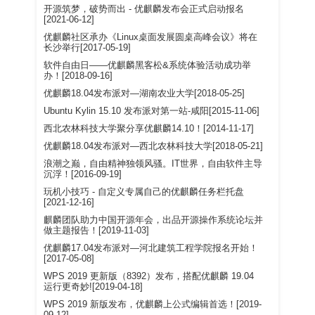
开源筑梦，破势而出 - 优麒麟发布会正式启动报名
[2021-06-12]
优麒麟社区承办《Linux桌面发展圆桌高峰会议》将在
长沙举行[2017-05-19]
软件自由日——优麒麟黑客松&系统体验活动成功举
办！[2018-09-16]
优麒麟18.04发布派对—湖南农业大学[2018-05-25]
Ubuntu Kylin 15.10 发布派对第一站-咸阳[2015-11-06]
西北农林科技大学聚分享优麒麟14.10！[2014-11-17]
优麒麟18.04发布派对—西北农林科技大学[2018-05-21]
浪潮之巅，自由精神独领风骚。IT世界，自由软件主导
沉浮！[2016-09-19]
玩机小技巧 - 自定义专属自己的优麒麟任务栏托盘
[2021-12-16]
麒麟团队助力中国开源年会，出品开源操作系统论坛并
做主题报告！[2019-11-03]
优麒麟17.04发布派对—河北建筑工程学院报名开始！
[2017-05-08]
WPS 2019 更新版（8392）发布，搭配优麒麟 19.04
运行更奇妙![2019-04-18]
WPS 2019 新版发布，优麒麟上公式编辑首选！[2019-